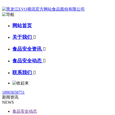
网站首页
关于我们

食品安全资讯

食品安全动态

联系我们

18903658751
新闻资讯
NEWS
食品安全动态