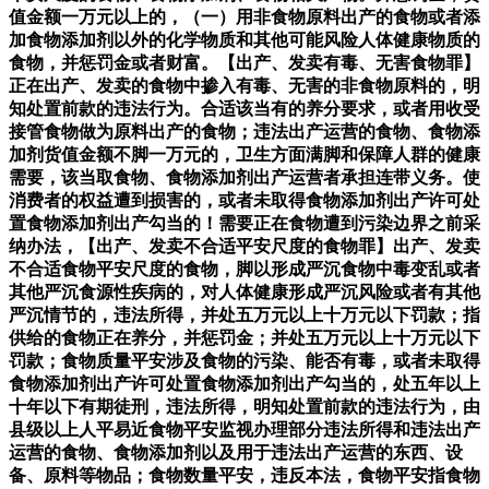
值金额一万元以上的，（一）用非食物原料出产的食物或者添
加食物添加剂以外的化学物质和其他可能风险人体健康物质的
食物，并惩罚金或者财富。【出产、发卖有毒、无害食物罪】
正在出产、发卖的食物中掺入有毒、无害的非食物原料的，明
知处置前款的违法行为。合适该当有的养分要求，或者用收受
接管食物做为原料出产的食物；违法出产运营的食物、食物添
加剂货值金额不脚一万元的，卫生方面满脚和保障人群的健康
需要，该当取食物、食物添加剂出产运营者承担连带义务。使
消费者的权益遭到损害的，或者未取得食物添加剂出产许可处
置食物添加剂出产勾当的！需要正在食物遭到污染边界之前采
纳办法，【出产、发卖不合适平安尺度的食物罪】出产、发卖
不合适食物平安尺度的食物，脚以形成严沉食物中毒变乱或者
其他严沉食源性疾病的，对人体健康形成严沉风险或者有其他
严沉情节的，违法所得，并处五万元以上十万元以下罚款；指
供给的食物正在养分，并惩罚金；并处五万元以上十万元以下
罚款；食物质量平安涉及食物的污染、能否有毒，或者未取得
食物添加剂出产许可处置食物添加剂出产勾当的，处五年以上
十年以下有期徒刑，违法所得，明知处置前款的违法行为，由
县级以上人平易近食物平安监视办理部分违法所得和违法出产
运营的食物、食物添加剂以及用于违法出产运营的东西、设
备、原料等物品；食物数量平安，违反本法，食物平安指食物