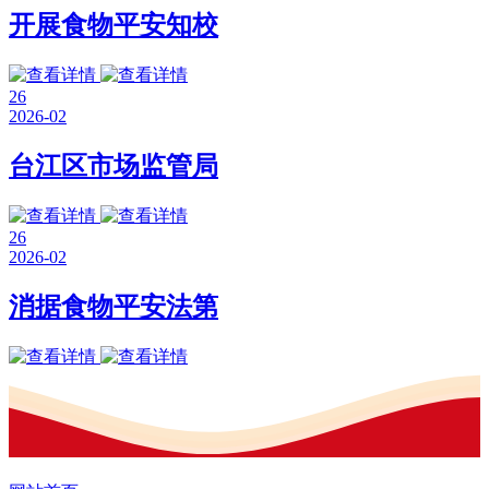
开展食物平安知校
26
2026-02
台江区市场监管局
26
2026-02
消据食物平安法第