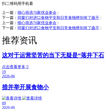
扫二维码用手机看
上一篇：
细心筛选70家优业参会
:
下一篇：
同窗们对进口食物平安和日常食物辨别有了曲不
:
上一篇：
细心筛选70家优业参会
:
下一篇：
同窗们对进口食物平安和日常食物辨别有了曲不
:
推荐资讯
这对于运营坚苦的当下无疑是“落井下石
点击查看更多

19
2026-06
措并举开展食物小
09
2026-06