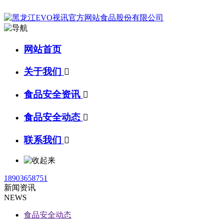
网站首页
关于我们

食品安全资讯

食品安全动态

联系我们

18903658751
新闻资讯
NEWS
食品安全动态