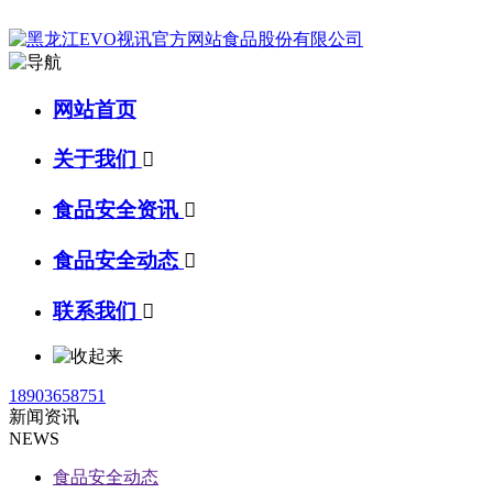
网站首页
关于我们

食品安全资讯

食品安全动态

联系我们

18903658751
新闻资讯
NEWS
食品安全动态