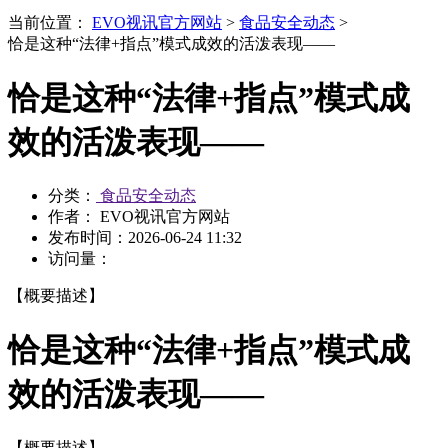
当前位置：
EVO视讯官方网站
>
食品安全动态
>
恰是这种“法律+指点”模式成效的活泼表现——
恰是这种“法律+指点”模式成
效的活泼表现——
分类：
食品安全动态
作者： EVO视讯官方网站
发布时间：
2026-06-24 11:32
访问量：
【概要描述】
恰是这种“法律+指点”模式成
效的活泼表现——
【概要描述】