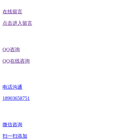
在线留言
点击进入留言
QQ咨询
QQ在线咨询
电话沟通
18903658751
微信咨询
扫一扫添加