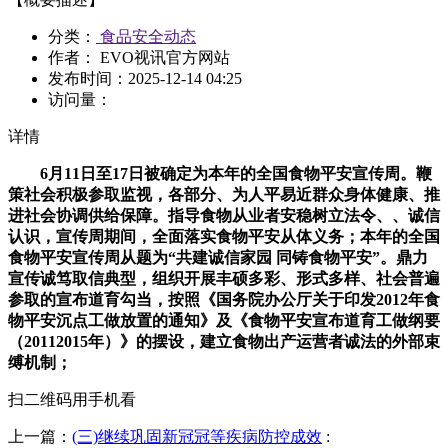
分类：
食品安全动态
作者： EVO视讯官方网站
发布时间：
2025-12-14 04:25
访问量：
详情
6月11日至17日被确定为本年的全国食物平安宣传周。鞭
策社会积极参取监视，各部分、为人平易近群众身体健康、推
进社会协调供给保障。指导食物从业者安稳树立法令、、诚信
认识，宣传周期间，全面落实食物平安从体义务；本年的全国
食物平安宣传周从题为“共建诚信家园 同铸食物平安”。鼎力
宣传诚笃取信典型，组织开展丰硕多彩、形式多样、社会普遍
参取的宣布道育勾当，按照《国务院办公厅关于印发2012年食
物平安沉点工做放置的通知》及《食物平安宣布道育工做纲要
（20112015年）》的摆设，建立食物出产运营者诚法的外部束
缚机制；
扫二维码用手机看
上一篇：
(三)继续巩固新冠冠等疾病防控成效
: