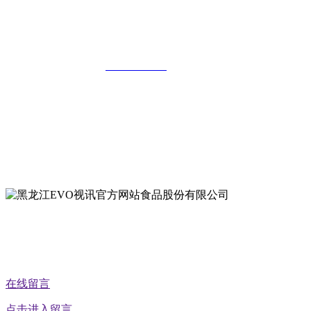
黑龙江EVO视讯官方网站食品股份有限
公司
全国统一客服热线：
18903658751
地址：哈尔滨南岗区红旗满族乡科技园区
地址：双城经济技术开发区娃哈哈路6号
地址：黑龙江萝北县宝泉岭二九0公路一号
地址：黑龙江省延寿县工业园区北泰山路5号
公众号二维码
在线留言
点击进入留言