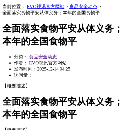
当前位置：
EVO视讯官方网站
>
食品安全动态
>
全面落实食物平安从体义务；本年的全国食物平
全面落实食物平安从体义务；
本年的全国食物平
分类：
食品安全动态
作者： EVO视讯官方网站
发布时间：
2025-12-14 04:25
访问量：
【概要描述】
全面落实食物平安从体义务；
本年的全国食物平
【概要描述】