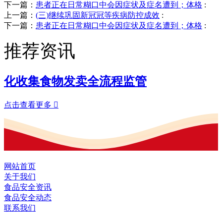
下一篇：
患者正在日常糊口中会因症状及症名遭到；体格
:
上一篇：
(三)继续巩固新冠冠等疾病防控成效
:
下一篇：
患者正在日常糊口中会因症状及症名遭到；体格
:
推荐资讯
化收集食物发卖全流程监管
点击查看更多

网站首页
关于我们
食品安全资讯
食品安全动态
联系我们