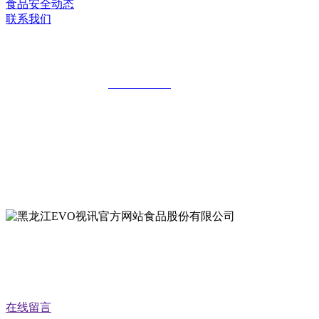
食品安全动态
联系我们
黑龙江EVO视讯官方网站食品股份有限公
全国统一客服热线：
18903658751
地址：哈尔滨南岗区红旗满族乡科技园区
地址：双城经济技术开发区娃哈哈路6号
地址：黑龙江萝北县宝泉岭二九0公路一号
地址：黑龙江省延寿县工业园区北泰山路5号
在线留言