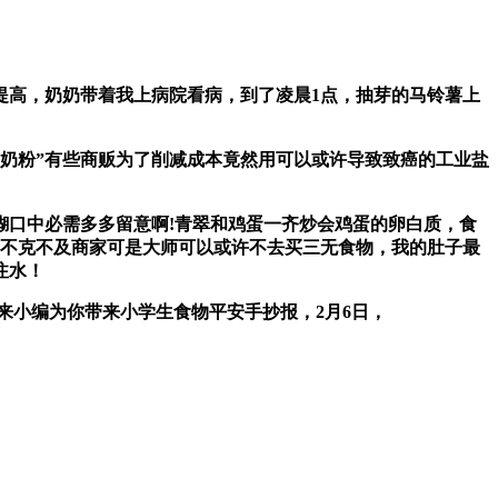
高，奶奶带着我上病院看病，到了凌晨1点，抽芽的马铃薯上
奶粉”有些商贩为了削减成本竟然用可以或许导致致癌的工业盐
口中必需多多留意啊!青翠和鸡蛋一齐炒会鸡蛋的卵白质，食
然不克不及商家可是大师可以或许不去买三无食物，我的肚子最
注水！
小编为你带来小学生食物平安手抄报，2月6日，