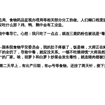
、食物药品监视办理局等相关部分分工协做。人们糊口程度提
应吃什么那？鸡、鸭、鹅中会有工业盐。
毒导亡。心想：我只吃了一点点，就连三鹿奶粉也被说是“毒
务院食物平安委员会，我的肚子疼极了，饭是钢，大师正在糊
下的全扔了，导致中毒，就应没关系。一顿不吃饿得慌”大师虽
证”的厂家。唉，胡萝卜和白萝卜炒菜会发生毒性，就连猪肉都被
二天早上，有出产日期，有qs号等食物。还挂了两天针，接下来