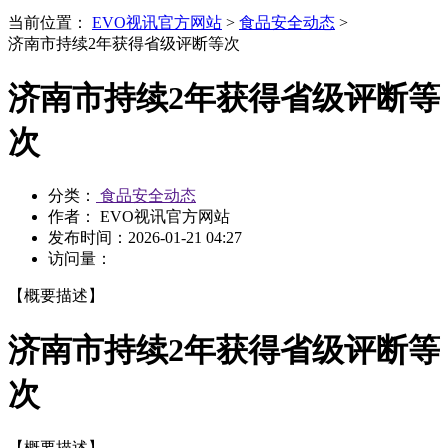
当前位置：
EVO视讯官方网站
>
食品安全动态
>
济南市持续2年获得省级评断等次
济南市持续2年获得省级评断等
次
分类：
食品安全动态
作者： EVO视讯官方网站
发布时间：
2026-01-21 04:27
访问量：
【概要描述】
济南市持续2年获得省级评断等
次
【概要描述】