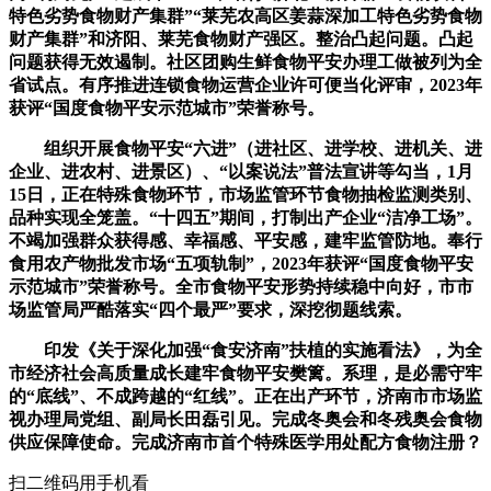
特色劣势食物财产集群”“莱芜农高区姜蒜深加工特色劣势食物
财产集群”和济阳、莱芜食物财产强区。整治凸起问题。凸起
问题获得无效遏制。社区团购生鲜食物平安办理工做被列为全
省试点。有序推进连锁食物运营企业许可便当化评审，2023年
获评“国度食物平安示范城市”荣誉称号。
组织开展食物平安“六进”（进社区、进学校、进机关、进
企业、进农村、进景区）、“以案说法”普法宣讲等勾当，1月
15日，正在特殊食物环节，市场监管环节食物抽检监测类别、
品种实现全笼盖。“十四五”期间，打制出产企业“洁净工场”。
不竭加强群众获得感、幸福感、平安感，建牢监管防地。奉行
食用农产物批发市场“五项轨制”，2023年获评“国度食物平安
示范城市”荣誉称号。全市食物平安形势持续稳中向好，市市
场监管局严酷落实“四个最严”要求，深挖彻题线索。
印发《关于深化加强“食安济南”扶植的实施看法》，为全
市经济社会高质量成长建牢食物平安樊篱。系理，是必需守牢
的“底线”、不成跨越的“红线”。正在出产环节，济南市市场监
视办理局党组、副局长田磊引见。完成冬奥会和冬残奥会食物
供应保障使命。完成济南市首个特殊医学用处配方食物注册？
扫二维码用手机看