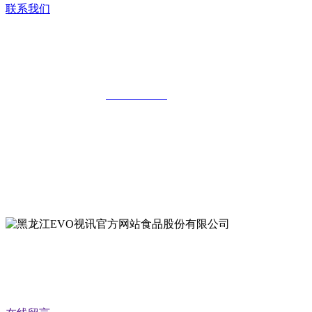
联系我们
黑龙江EVO视讯官方网站食品股份有限
公司
全国统一客服热线：
18903658751
地址：哈尔滨南岗区红旗满族乡科技园区
地址：双城经济技术开发区娃哈哈路6号
地址：黑龙江萝北县宝泉岭二九0公路一号
地址：黑龙江省延寿县工业园区北泰山路5号
公众号二维码