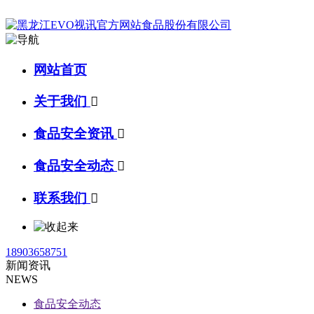
网站首页
关于我们

食品安全资讯

食品安全动态

联系我们

18903658751
新闻资讯
NEWS
食品安全动态