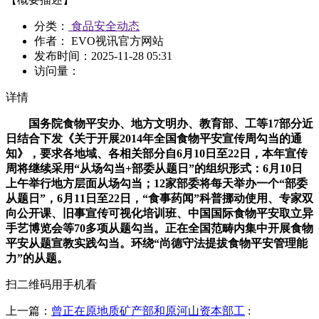
分类：
食品安全动态
作者： EVO视讯官方网站
发布时间：
2025-11-28 05:31
访问量：
详情
国务院食物平安办、地方文明办、教育部、工等17部分近
日结合下发《关于开展2014年全国食物平安宣传周勾当的通
知》，要求各地域、各相关部分自6月10日至22日，本年宣传
周将继续采用“从场勾当+部委从题日”的组织形式：6月10日
上午举行地方层面从场勾当；12家部委将每天举办一个“部委
从题日”，6月11日至22日，“食事药闻”科普挪动使用、专家双
向公开课、旧事宣传可视化培训班、中国国际食物平安取立异
手艺博览会等70多项从题勾当。正在全国范畴内集中开展食物
平安从题宣教实践勾当。环绕“尚德守法提拔食物平安管理能
力”的从题。
扫二维码用手机看
上一篇：
曾正在原地质矿产部和原河山资本部工
: