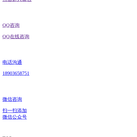
QQ咨询
QQ在线咨询
电话沟通
18903658751
微信咨询
扫一扫添加
微信公众号