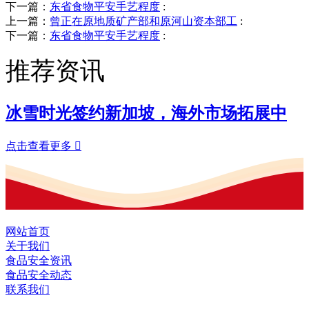
下一篇：
东省食物平安手艺程度
:
上一篇：
曾正在原地质矿产部和原河山资本部工
:
下一篇：
东省食物平安手艺程度
:
推荐资讯
冰雪时光签约新加坡，海外市场拓展中
点击查看更多

网站首页
关于我们
食品安全资讯
食品安全动态
联系我们