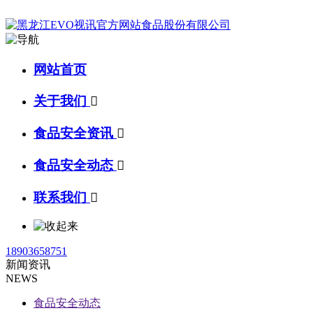
网站首页
关于我们

食品安全资讯

食品安全动态

联系我们

18903658751
新闻资讯
NEWS
食品安全动态