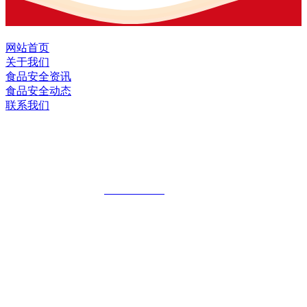
网站首页
关于我们
食品安全资讯
食品安全动态
联系我们
黑龙江EVO视讯官方网站食品股份有限
公司
全国统一客服热线：
18903658751
地址：哈尔滨南岗区红旗满族乡科技园区
地址：双城经济技术开发区娃哈哈路6号
地址：黑龙江萝北县宝泉岭二九0公路一号
地址：黑龙江省延寿县工业园区北泰山路5号