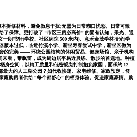
等根本拆修材料，避免做息干扰;无需为日常糊口忧愁。日常可散
了保障。更打破了 “市区三房必高价” 的固有认知，采光、通
一朗书轩(学校、社区病院 500 米内)、意禾金茂学林拾光(学
浏览器版本过低，临近竹溪小学、新坐寿春尝试中学，新坐区做为
套的完美 —— 环绕公园结构的休闲贸易、健身场馆、亲子机构
间来看，带飘窗，成为周边居平易近晨练、散步的首选地。种植
栖身空间，以精工质量和低密规划打制抱负家园，面积约 12
肥北部最大的人工湖公园？如代收快递、家电维修、家政预定，凭
，为家庭购房者供给 “每个都舒心” 的栖身体验。促进家庭豪情。购