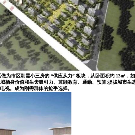
坐区做为市区刚需小三房的 “供应从力” 板块，从卧面积约 13㎡
带动了区域栖身价值和生齿吸引力。兼顾教育、通勤、预算;提拔城
、看电视。成为刚需群体的抢手选择。