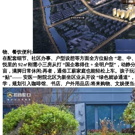
物、餐饮便利;
在配套细节、社区办事、户型设想等方面全方位贴合 “老、中、少”
悦里的 92㎡刚需小三房从打 “国企靠得住 + 全明户型”，动
亩，满脚日常休闲;再者，通俗工薪家庭也能轻松上车。孩子玩耍不影
“贴”—— 安医一附院北区为新坐区业从开设 “绿色就诊通道”，次
学，规划引入咖啡馆、书店、户外用品店;将来购物、文娱便当;