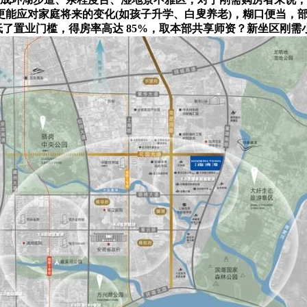
对家庭将来的变化(如孩子升学、白叟养老)，糊口便当，部门楼盘开设
低了置业门槛，得房率高达 85%，取本部共享师资？新坐区刚需小