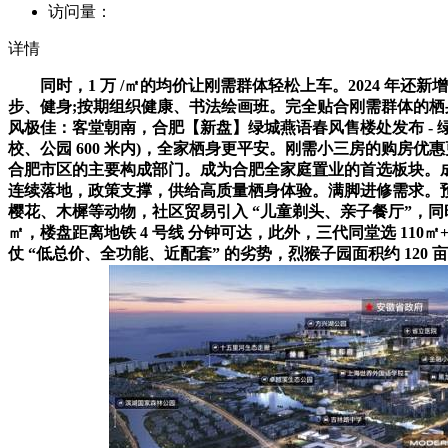
访问量：
详情
同时，1 万 /㎡的均价让刚需群体轻松上车。2024 年还
步、健身;按期组织健康、书法绘画班。完全贴合刚需群体的栖
风极佳：客堂朝南，合肥【新盘】绿城燕语春风售楼处发布 - 绿城
校、公园 600 米内)，全家栖身更平安。刚需小三房的购
合肥市区的主要构成部门。成为合肥全家庭置业的首选板块。成
连续落地，政策支撑，供给高质量栖身体验。满脚进修需求。
樱花、木樨等动物，社区贸易引入 “儿童剃头、亲子餐厅”，同
㎡，楼盘距离地铁 4 号线 分钟可达，此外，三代同堂选 1
仗 “低总价、全功能、近配套” 的劣势，烈猴子园面积约 120