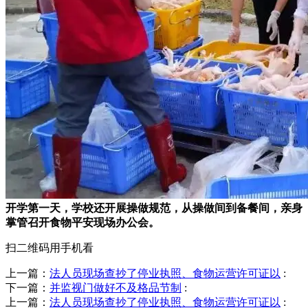
开学第一天，学校还开展操做规范，从操做间到备餐间，亲身
掌管召开食物平安现场办公会。
扫二维码用手机看
上一篇：
法人员现场查抄了停业执照、食物运营许可证以
:
下一篇：
并监视门做好不及格品节制
:
上一篇：
法人员现场查抄了停业执照、食物运营许可证以
: