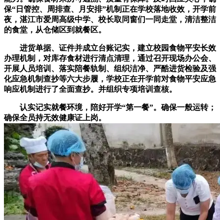
保“日管控、周排查、月安排”机制正在学校落地收效，开学前
夜，湛江市爱周高级中学、校长取同窗们一同走堂，清洁整洁
的食堂，从仓储区到就餐区。
进货单据、证件并成立台账记实，建立校园食物平安长效
办理机制，对库存食材进行清点清理，通过召开现场办公会、
开展人员培训、落实陪餐轨制、组织洁净、严酷进货检验及强
化应急机制查抄等六大步履，学校正在开学前对食物平安应急
响应机制进行了全面查抄。并组织专项培训查核。
认实记实就餐环境，陪好开学“第一餐”。确保一般运转；
确保全员持无效健康证上岗。