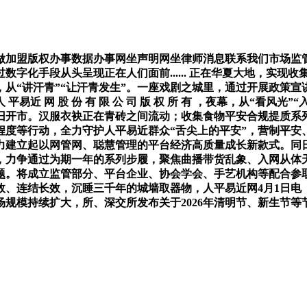
加盟版权办事数据办事网坐声明网坐律师消息联系我们市场监管
数字化手段从头呈现正在人们面前...... 正在华夏大地，实
从“讲汗青”“让汗青发生”。一座戏剧之城里，通过开展政策
近 网 股 份 有 限 公 司 版 权 所 有 ，夜幕，从“看风光
照旧开市。汉服衣袂正在青砖之间流动；收集食物平安合规提质系
程度等行动，全力守护人平易近群众“舌尖上的平安”，营制平安
力建立起以网管网、聪慧管理的平台经济高质量成长新款式。同
09亿人次，力争通过为期一年的系列步履，聚焦曲播带货乱象、入网
题。将成立监管部分、平台企业、协会学会、手艺机构等配合参
连结长效，沉睡三千年的城墙取器物，人平易近网4月1日电 （记
规模持续扩大，所、深交所发布关于2026年清明节、新生节等节