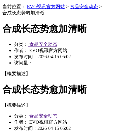
当前位置：
EVO视讯官方网站
>
食品安全动态
>
合成长态势愈加清晰
合成长态势愈加清晰
分类：
食品安全动态
作者： EVO视讯官方网站
发布时间：
2026-04-15 05:02
访问量：
【概要描述】
合成长态势愈加清晰
【概要描述】
分类：
食品安全动态
作者： EVO视讯官方网站
发布时间：
2026-04-15 05:02