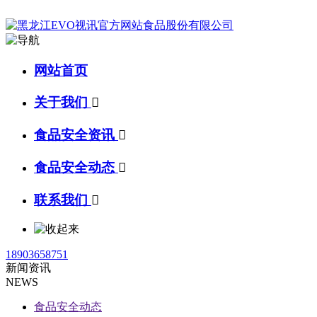
网站首页
关于我们

食品安全资讯

食品安全动态

联系我们

18903658751
新闻资讯
NEWS
食品安全动态