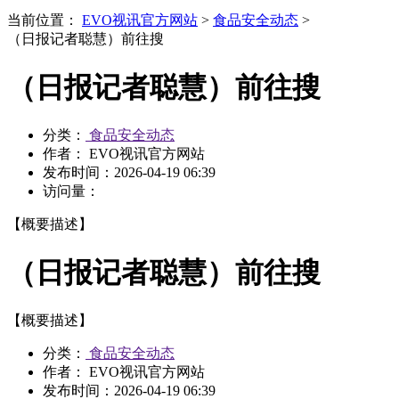
当前位置：
EVO视讯官方网站
>
食品安全动态
>
（日报记者聪慧）前往搜
（日报记者聪慧）前往搜
分类：
食品安全动态
作者： EVO视讯官方网站
发布时间：
2026-04-19 06:39
访问量：
【概要描述】
（日报记者聪慧）前往搜
【概要描述】
分类：
食品安全动态
作者： EVO视讯官方网站
发布时间：
2026-04-19 06:39