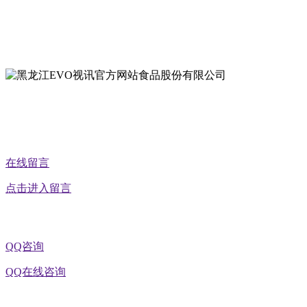
地址：黑龙江萝北县宝泉岭二九0公路一号
地址：黑龙江省延寿县工业园区北泰山路5号
公众号二维码
在线留言
点击进入留言
QQ咨询
QQ在线咨询