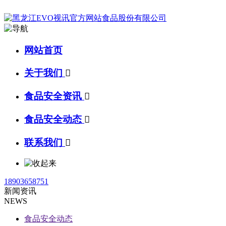
网站首页
关于我们

食品安全资讯

食品安全动态

联系我们

18903658751
新闻资讯
NEWS
食品安全动态