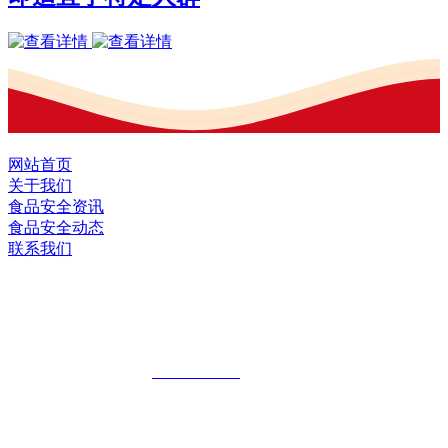
网站首页
关于我们
食品安全资讯
食品安全动态
联系我们
黑龙江EVO视讯官方网站食品股份有限
公司
全国统一客服热线：
18903658751
地址：哈尔滨南岗区红旗满族乡科技园区
地址：双城经济技术开发区娃哈哈路6号