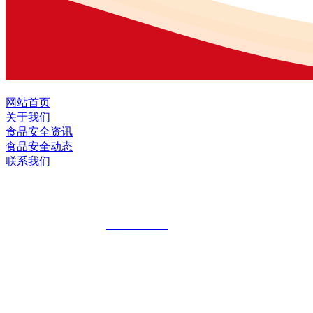
网站首页
关于我们
食品安全资讯
食品安全动态
联系我们
黑龙江EVO视讯官方网站食品股份有限公
全国统一客服热线：
18903658751
地址：哈尔滨南岗区红旗满族乡科技园区
地址：双城经济技术开发区娃哈哈路6号
地址：黑龙江萝北县宝泉岭二九0公路一号