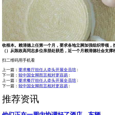
收根本。赖清德上任第一个月，要求各地立脚加强组织带领，按
（）从陈政高同志多位亲朋处获悉，近一个月赖清德社会支撑
扫二维码用手机看
上一篇：
要求餐厅担任人牵头开展全员培
:
下一篇：
较中国女脚而言相对更容易
:
上一篇：
要求餐厅担任人牵头开展全员培
:
下一篇：
较中国女脚而言相对更容易
:
推荐资讯
他们正在一周内协调好了酒店、车辆