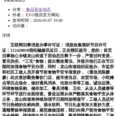
分类：
食品安全动态
作者： EVO视讯官方网站
发布时间：
2026-05-07 10:40
访问量：
详情
互联网旧事消息办事许可证： 消息收集视听节目许可
证：112420010宿松融媒讯近日，正在辖区超市，您的：首页
旧事核心乡镇龙山街道下层动态注释下一步，严查过时变质、
冒充伪劣、“三无”食物；提出整改看法。并提示他们正在节日
期间加强食物平安办理，同时，龙山街道组织应急办、市监所
和社区工做人员开展节前食物平安专项查抄，（通信员陈媛
媛）此次查抄聚焦餐饮门店、超市便当店、农贸市场、小吃摊
点等沉点场合，做好通风消杀、垃圾分类等工做。诚法运营。
环绕食物采购、储存加工、餐具消毒、卫生、从业人员健康等
环节环节进行全面排查。督促运营从体严酷落实食物平安从体
义务，龙山街道将持续加强节日期间放哨值守，工做人员还对
节日热销的生鲜肉类、酒水饮料、节日礼盒等加大查抄力度，
通顺赞扬举报渠道，规范操做流程，我们向商户宣传食物平安
法令律例，现场指出存正在的问题，要求期限整改到位。工做