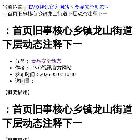
当前位置：
EVO视讯官方网站
>
食品安全动态
>
：首页旧事核心乡镇龙山街道下层动态注释下一
：首页旧事核心乡镇龙山街道
下层动态注释下一
分类：
食品安全动态
作者： EVO视讯官方网站
发布时间：
2026-05-07 10:40
访问量：
【概要描述】
：首页旧事核心乡镇龙山街道
下层动态注释下一
【概要描述】