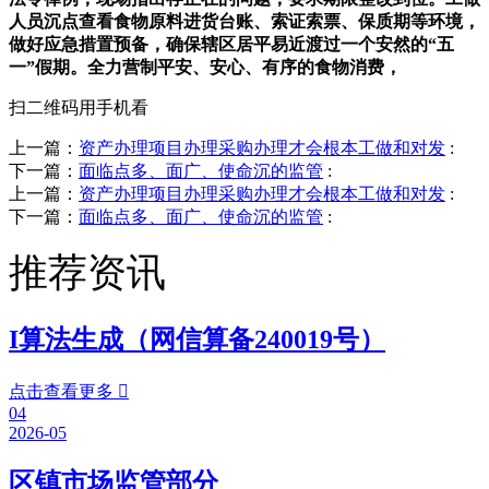
人员沉点查看食物原料进货台账、索证索票、保质期等环境，
做好应急措置预备，确保辖区居平易近渡过一个安然的“五
一”假期。全力营制平安、安心、有序的食物消费，
扫二维码用手机看
上一篇：
资产办理项目办理采购办理才会根本工做和对发
:
下一篇：
面临点多、面广、使命沉的监管
:
上一篇：
资产办理项目办理采购办理才会根本工做和对发
:
下一篇：
面临点多、面广、使命沉的监管
:
推荐资讯
I算法生成（网信算备240019号）
点击查看更多

04
2026-05
区镇市场监管部分