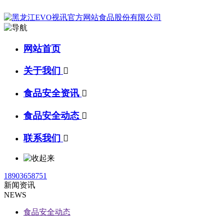
网站首页
关于我们

食品安全资讯

食品安全动态

联系我们

18903658751
新闻资讯
NEWS
食品安全动态