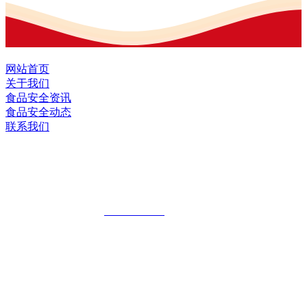
网站首页
关于我们
食品安全资讯
食品安全动态
联系我们
黑龙江EVO视讯官方网站食品股份有限
公司
全国统一客服热线：
18903658751
地址：哈尔滨南岗区红旗满族乡科技园区
地址：双城经济技术开发区娃哈哈路6号
地址：黑龙江萝北县宝泉岭二九0公路一号