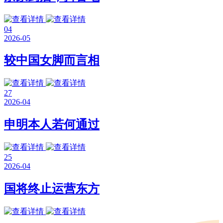
04
2026-05
较中国女脚而言相
27
2026-04
申明本人若何通过
25
2026-04
国将终止运营东方