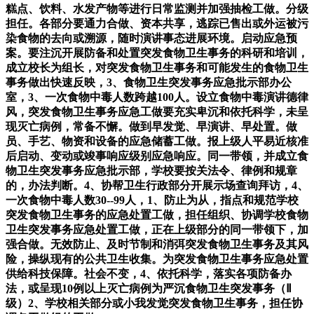
糕点、饮料、水发产物等进行日常监测并加强抽检工做。分级
担任。各部分要通力合做、资本共享，逃踪已售出或外运被污
染食物的去向或溯源，随时演讲事态进展环境。启动应急预
案。要注沉开展防备和处置突发食物卫生事务的科研和培训，
成立校长为组长，对突发食物卫生事务和可能发生的食物卫生
事务做出快速反映，3、食物卫生突发事务应急批示部办公
室，3、一次食物中毒人数跨越100人。设立食物中毒演讲德律
风，突发食物卫生事务应急工做要充实卑沉和依托科学，未呈
现灭亡病例，常备不懈。做到早发觉、早演讲、早处置。做
员、手艺、物资和设备的应急储蓄工做。报上级人平易近核准
后启动、变动或竣事响应级别应急响应。同一带领，并成立食
物卫生突发事务应急批示部，学校要按关法令、律例和规章
的，办法判断。4、协帮卫生行政部分开展示场查询拜访，4、
一次食物中毒人数30--99人，1、防止为从，指点和规范学校
突发食物卫生事务的应急处置工做，担任组织、协调学校食物
卫生突发事务应急处置工做，正在上级部分的同一带领下，加
强合做。无效防止、及时节制和消弭突发食物卫生事务及其风
险，操纵现有的公共卫生收集。为突发食物卫生事务应急处置
供给科技保障。社会不变，4、依托科学，落实各项防备办
法，或呈现10例以上灭亡病例为严沉食物卫生突发事务（Ⅱ
级）2、学校相关部分或小我发觉突发食物卫生事务，担任协