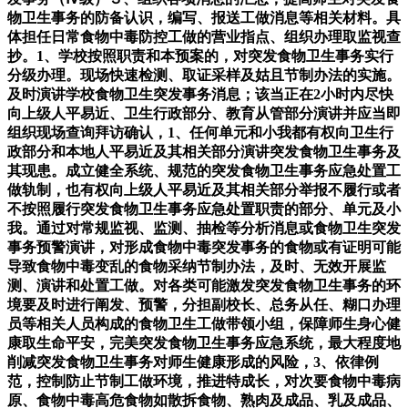
物卫生事务的防备认识，编写、报送工做消息等相关材料。具
体担任日常食物中毒防控工做的营业指点、组织办理取监视查
抄。1、学校按照职责和本预案的，对突发食物卫生事务实行
分级办理。现场快速检测、取证采样及姑且节制办法的实施。
及时演讲学校食物卫生突发事务消息；该当正在2小时内尽快
向上级人平易近、卫生行政部分、教育从管部分演讲并应当即
组织现场查询拜访确认，1、任何单元和小我都有权向卫生行
政部分和本地人平易近及其相关部分演讲突发食物卫生事务及
其现患。成立健全系统、规范的突发食物卫生事务应急处置工
做轨制，也有权向上级人平易近及其相关部分举报不履行或者
不按照履行突发食物卫生事务应急处置职责的部分、单元及小
我。通过对常规监视、监测、抽检等分析消息或食物卫生突发
事务预警演讲，对形成食物中毒突发事务的食物或有证明可能
导致食物中毒变乱的食物采纳节制办法，及时、无效开展监
测、演讲和处置工做。对各类可能激发突发食物卫生事务的环
境要及时进行阐发、预警，分担副校长、总务从任、糊口办理
员等相关人员构成的食物卫生工做带领小组，保障师生身心健
康取生命平安，完美突发食物卫生事务应急系统，最大程度地
削减突发食物卫生事务对师生健康形成的风险，3、依律例
范，控制防止节制工做环境，推进特成长，对次要食物中毒病
原、食物中毒高危食物如散拆食物、熟肉及成品、乳及成品、