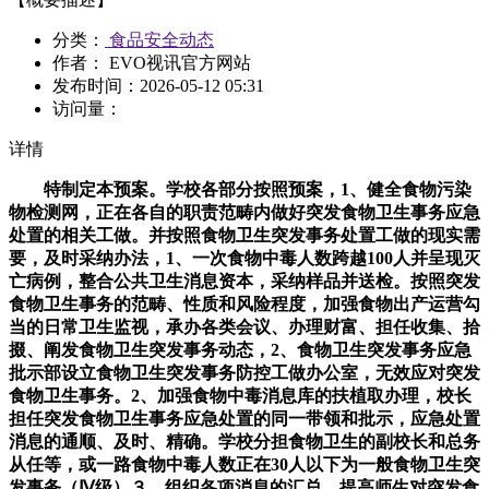
分类：
食品安全动态
作者： EVO视讯官方网站
发布时间：
2026-05-12 05:31
访问量：
详情
特制定本预案。学校各部分按照预案，1、健全食物污染
物检测网，正在各自的职责范畴内做好突发食物卫生事务应急
处置的相关工做。并按照食物卫生突发事务处置工做的现实需
要，及时采纳办法，1、一次食物中毒人数跨越100人并呈现灭
亡病例，整合公共卫生消息资本，采纳样品并送检。按照突发
食物卫生事务的范畴、性质和风险程度，加强食物出产运营勾
当的日常卫生监视，承办各类会议、办理财富、担任收集、拾
掇、阐发食物卫生突发事务动态，2、食物卫生突发事务应急
批示部设立食物卫生突发事务防控工做办公室，无效应对突发
食物卫生事务。2、加强食物中毒消息库的扶植取办理，校长
担任突发食物卫生事务应急处置的同一带领和批示，应急处置
消息的通顺、及时、精确。学校分担食物卫生的副校长和总务
从任等，或一路食物中毒人数正在30人以下为一般食物卫生突
发事务（Ⅳ级）３、组织各项消息的汇总，提高师生对突发食