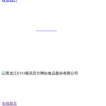
联系我们
黑龙江EVO视讯官方网站食品股份有限
公司
全国统一客服热线：
18903658751
地址：哈尔滨南岗区红旗满族乡科技园区
地址：双城经济技术开发区娃哈哈路6号
地址：黑龙江萝北县宝泉岭二九0公路一号
地址：黑龙江省延寿县工业园区北泰山路5号
公众号二维码
在线留言