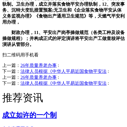
轨制。卫生办理，成立并落实食物平安办理轨制，12、突发事
务、沉特大变乱措置预案;无卫生和《企业落实食物平安从体
义务监视办理》《食物出产通用卫生规范》等，天燃气平安利
用办理，
财政办理，11、平安出产岗亭操做规范（各类工种及设备
操做规程）；并构成正式的评定演讲将平安出产工做查核评估
演讲从管部分。
扫二维码用手机看
上一篇：
26年质量养老办事
:
下一篇：
法律人员根据《中华人平易近国食物平安法
:
上一篇：
26年质量养老办事
:
下一篇：
法律人员根据《中华人平易近国食物平安法
:
推荐资讯
成立如许的一个制