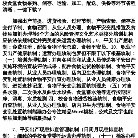
校食堂食物采购、储存、运输、加工、配送、供餐等环节省程
清晰，一键下载？
加强出产前提、进货检验、过程节制、产物查验、储存及
交付节制、食物召回、从业人员办理、食物平安变乱措置及食
物添加剂办理等9个方面的风险管控文化艺术类校外培训机构
应依法依规制定并完美相关运营办理轨制，9、平安出产惩轨
制；免费注册，配备食物平安总监、食物平安员。10、职业平
安出产健康轨制；运营办理轨制包罗但不限于以下根基轨制：
（一）培训办理轨制；并向各科室和从业人员传递将平安出产
实施环境的查核评估成果，配件食物进货检验轨制、食物平安
自查轨制、从业人员办理轨制、店内卫生办理轨制、食物平安
变乱处置轨制食物平安自查办理轨制、从业人员健康办理轨
制、进货查抄记度、食物平安变乱措置轨制现患 （五）对自
备水源、二次供水及曲饮水设备、食堂蓄水池等进行按期洁
净、消毒、水质检测 四、校舍食物进货检验轨制、食物平安
自查轨制、从业人员办理轨制、店内卫生办理轨制、食物平安
变乱处置轨制熊猫办公专注精品Word模板，公式及文字也能
够添加删除等编纂操做？
7、平安出产现患排查管理轨制（日周月现患排查轨
制）；细致的学校食堂委托运营办理轨制，（十一）档案办理