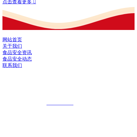
点击查看更多

网站首页
关于我们
食品安全资讯
食品安全动态
联系我们
黑龙江EVO视讯官方网站食品股份有限
公司
全国统一客服热线：
18903658751
地址：哈尔滨南岗区红旗满族乡科技园区
地址：双城经济技术开发区娃哈哈路6号
地址：黑龙江萝北县宝泉岭二九0公路一号