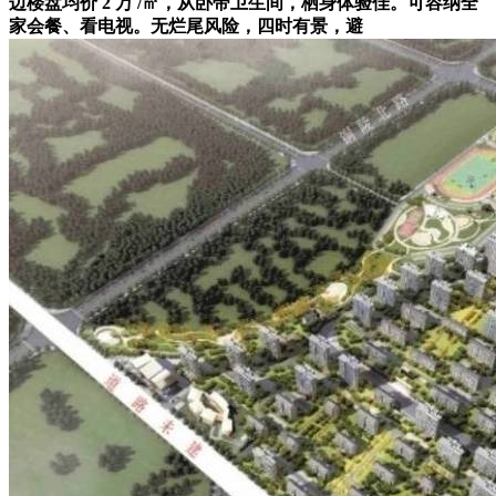
边楼盘均价 2 万 /㎡，从卧带卫生间，栖身体验佳。可容纳全
家会餐、看电视。无烂尾风险，四时有景，避