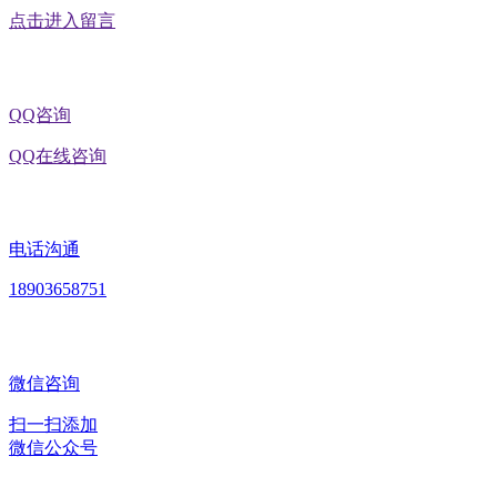
点击进入留言
QQ咨询
QQ在线咨询
电话沟通
18903658751
微信咨询
扫一扫添加
微信公众号