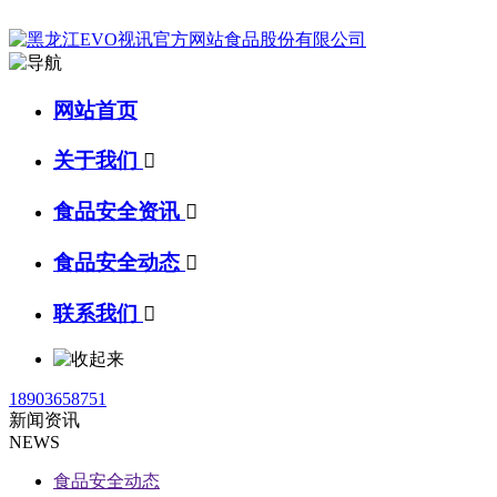
网站首页
关于我们

食品安全资讯

食品安全动态

联系我们

18903658751
新闻资讯
NEWS
食品安全动态