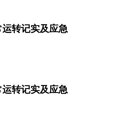
常运转记实及应急
常运转记实及应急