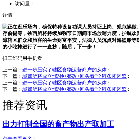
访问量：
详情
正在逛乐场内，确保特种设备功课人员持证上岗、规范操做
存前提等，铁西所将持续加强节日期间市场放哨力度，护航欢
障辖区群众和旅客的生命财富平安，法律人员沉点对海盗船等逛乐
的小吃摊进行了一一查抄，随后，下一步！
扫二维码用手机看
上一篇：
进一步压实了辖区食物运营商户的从体
:
下一篇：
城郊所将成立“查抄+整改+回头看”全链条闭环监
:
上一篇：
进一步压实了辖区食物运营商户的从体
:
下一篇：
城郊所将成立“查抄+整改+回头看”全链条闭环监
:
推荐资讯
出力打制全国的畜产物出产取加工
点击查看更多
