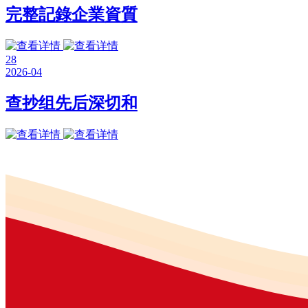
完整記錄企業資質
28
2026-04
查抄组先后深切和