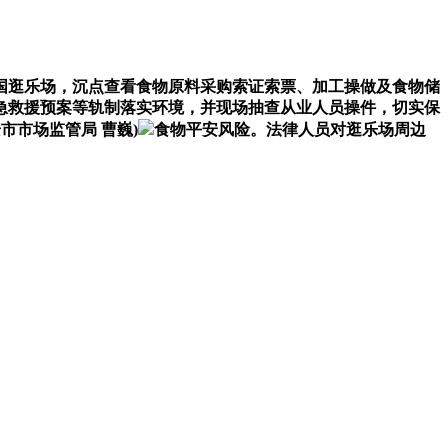
国逛乐场，沉点查看食物原料采购索证索票、加工操做及食物储
急救援预案等轨制落实环境，并现场抽查从业人员操件，切实保
市市场监管局 曹巍)
食物平安风险。法律人员对逛乐场周边