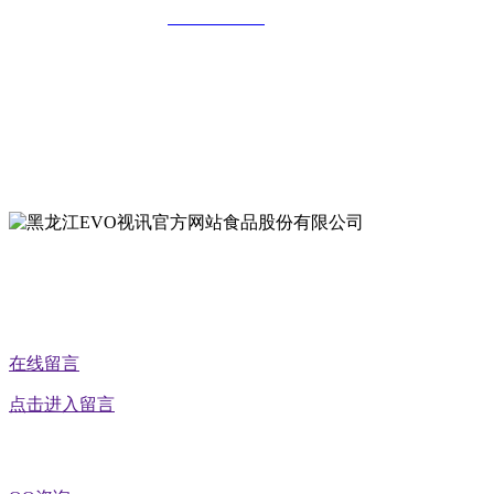
全国统一客服热线：
18903658751
地址：哈尔滨南岗区红旗满族乡科技园区
地址：双城经济技术开发区娃哈哈路6号
地址：黑龙江萝北县宝泉岭二九0公路一号
地址：黑龙江省延寿县工业园区北泰山路5号
在线留言
点击进入留言