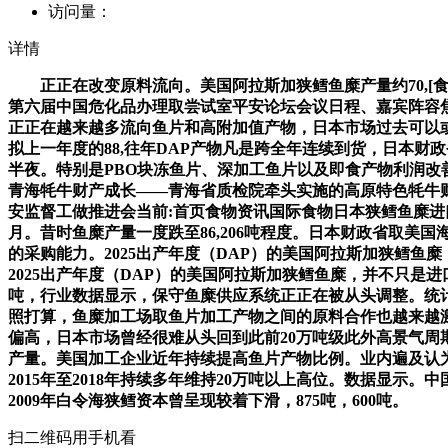
访问量：
详情
正正在改变原料流向。美国阿拉斯加狭鳕鱼糜产量约70,[食物资
第六届中国危化品办理取尝试室平安论坛会议日程、嘉宾阵容焦点
正正在越来越多流向鱼片和高附加值产物，日本市场过去可以
拟上一年度的88,往年DAP产物凡是跨全年连续到货，日本
半夜。特别是PBO块冻鱼片、深加工鱼片以及即食产物利润改善
青海牦牛财产成长——青海省质检院牵头实施的高原特色牦牛
安监督工做推进会当前:首页食物资讯国际食物日本狭鳕鱼糜进口跌破
月。昔时鱼糜产量一度跌至86,206吨程度。日本财政省取美
的采购能力。2025出产年度（DAP）的美国阿拉斯加狭鳕鱼糜
2025出产年度（DAP）的美国阿拉斯加狭鳕鱼糜，并不只是进口
吨，行业数据显示，保守鱼糜供应系统正正在被从头调整。统计周
照打算，鱼糜加工场取鱼片加工产物之间的原料合作也越来越激烈。
偏高，日本市场曾经很难从头回到此前20万吨级此外高景气周
产量。美国加工企业近年持续提高鱼片产物比例。业内遍及认为，河
2015年至2018年持续多年维持20万吨以上高位。数据显
2009年白令海狭鳕资本曾呈现较着下滑，875吨，600吨。
扫二维码用手机看