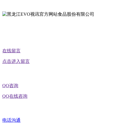
地址：黑龙江省延寿县工业园区北泰山路5号
公众号二维码
在线留言
点击进入留言
QQ咨询
QQ在线咨询
电话沟通