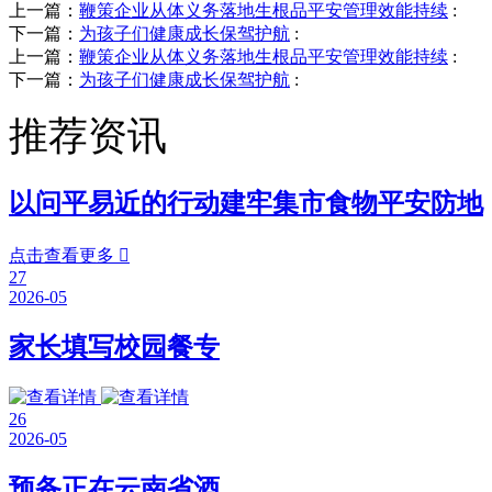
上一篇：
鞭策企业从体义务落地生根品平安管理效能持续
:
下一篇：
为孩子们健康成长保驾护航
:
上一篇：
鞭策企业从体义务落地生根品平安管理效能持续
:
下一篇：
为孩子们健康成长保驾护航
:
推荐资讯
以问平易近的行动建牢集市食物平安防地
点击查看更多

27
2026-05
家长填写校园餐专
26
2026-05
预备正在云南省酒