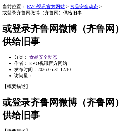
当前位置：
EVO视讯官方网站
>
食品安全动态
>
或登录齐鲁网微博（齐鲁网）供给旧事
或登录齐鲁网微博（齐鲁网）
供给旧事
分类：
食品安全动态
作者： EVO视讯官方网站
发布时间：
2026-05-31 12:10
访问量：
【概要描述】
或登录齐鲁网微博（齐鲁网）
供给旧事
【概要描述】