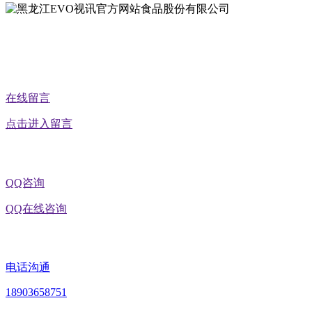
在线留言
点击进入留言
QQ咨询
QQ在线咨询
电话沟通
18903658751