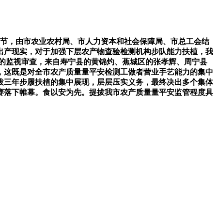
节，由市农业农村局、市人力资本和社会保障局、市总工会结
系出产现实，对于加强下层农产物查验检测机构步队能力扶植，我
的监视审查，来自寿宁县的黄锦灼、蕉城区的张孝辉、周宁县
，这既是对全市农产质量量平安检测工做者营业手艺能力的集中
拔三年步履扶植的集中展现，层层压实义务，最终决出多个集体
竞赛落下帷幕。食以安为先。提拔我市农产质量量平安监管程度具