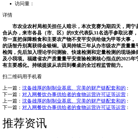
访问量：
详情
市农业农村局相关担任人暗示，本次竞赛为期四天，周宁县的
合从办，来市各县（市、区）的9支代表队31名选手参取比赛
市一直把保障粮食和主要农产物不变平安供给做为甲等大事，
的汤智丹别离获得金银铜。该局持续三年从办市级农产质量量
检阅，先后加入理论学问测验、快速检测和定量检测的现场操
及小我项。福建省农产质量量平安查验检测核心指点的2025
有主要感化。持续提拔从农田到餐桌的全过程监管能力。
扫二维码用手机看
上一篇：
沈备雄厚的制制业基底、完美的财产链配套和的
:
下一篇：
对入网餐饮办事供给者的食物运营许可证等运营
:
上一篇：
沈备雄厚的制制业基底、完美的财产链配套和的
:
下一篇：
对入网餐饮办事供给者的食物运营许可证等运营
:
推荐资讯