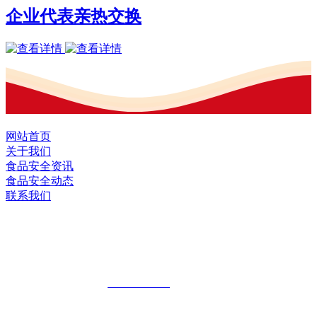
企业代表亲热交换
网站首页
关于我们
食品安全资讯
食品安全动态
联系我们
黑龙江EVO视讯官方网站食品股份有限
公司
全国统一客服热线：
18903658751
地址：哈尔滨南岗区红旗满族乡科技园区