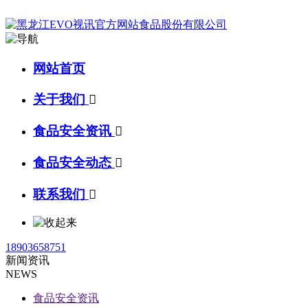
网站首页
关于我们

食品安全资讯

食品安全动态

联系我们

18903658751
新闻资讯
NEWS
食品安全资讯