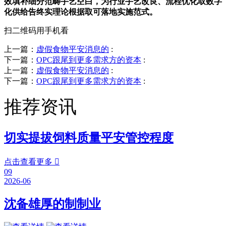
效填补细分范畴手艺空白，为行业手艺改良、流程优化取数字
化供给告终实理论根据取可落地实施范式。
扫二维码用手机看
上一篇：
虚假食物平安消息的
:
下一篇：
OPC跟尾到更多需求方的资本
:
上一篇：
虚假食物平安消息的
:
下一篇：
OPC跟尾到更多需求方的资本
:
推荐资讯
切实提拔饲料质量平安管控程度
点击查看更多

09
2026-06
沈备雄厚的制制业