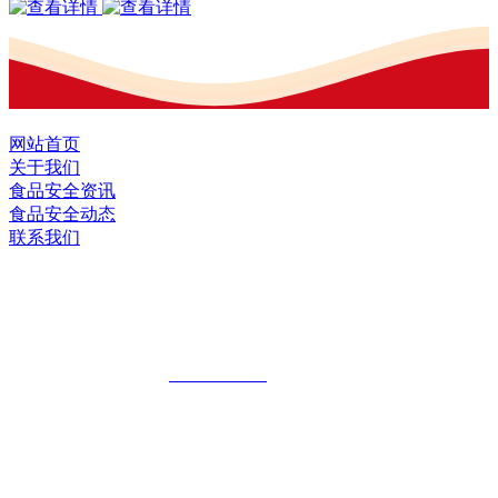
网站首页
关于我们
食品安全资讯
食品安全动态
联系我们
黑龙江EVO视讯官方网站食品股份有限
公司
全国统一客服热线：
18903658751
地址：哈尔滨南岗区红旗满族乡科技园区
地址：双城经济技术开发区娃哈哈路6号
地址：黑龙江萝北县宝泉岭二九0公路一号