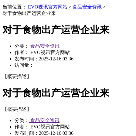
当前位置：
EVO视讯官方网站
>
食品安全资讯
>
对于食物出产运营企业来
对于食物出产运营企业来
分类：
食品安全资讯
作者： EVO视讯官方网站
发布时间：
2025-12-16 03:36
访问量：
【概要描述】
对于食物出产运营企业来
【概要描述】
分类：
食品安全资讯
作者： EVO视讯官方网站
发布时间：
2025-12-16 03:36