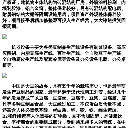
产权证，建筑物主体结构为砖混结构厂房，外墙涂料粉刷，内
墙乳胶漆，铝合金窗，整体保养较好，另有砖混结构配电房、
附属钢结构大棚等附属设施用房，项目资产外观整体保养较
好，项目接手后稍加修整即可投入生产经营，大大缩短投资回
报周期。
机器设备主要为各类豆制品生产线设备有制浆设备、高压
灭菌锅、内脂豆腐生产线、百叶生产线、全自动豆干生产线、
全自动腐皮生产线及配套冷库等设备及办公设备电脑、办公桌
椅等。
中国是大豆的故乡，具有五千年的栽培历史，也是最早研
发生产豆制品的国家，最早起源于汉代淮南王刘安，经过几千
年的发展形成了以豆腐、豆腐丝、豆腐干、豆浆、豆腐脑、腐
竹等多种豆制品食品。大豆经过加工，不仅蛋白质含量不减，
还富含人体必需氨基酸、蛋白质、钙、磷、铁、维生素Bl、
B2和纤维素等人体需要的矿物质，且不含胆固醇，是健康饮
食、平衡膳食的重要组成部分，受到越来越多人的青睐，在中