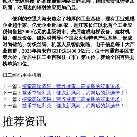
铁水“无缝对接”的高速通道网络日趋完善，枢纽海安优势更加
巩固，对周边的辐射效应更加凸显。
便利的交通为海安奠定了雄厚的工业基础，现有工业规模
企业超千家、亿元企业近300家，是江苏长江以北首个工业应
税销售超2000亿元的县级城市。先后建成电梯设备、建材机
械、锻压设备、磁性材料等4个国家火炬特色产业基地，形成
时尚锦纶、纺织丝绸、机器人及智能制造、电子信息等十大产
业集群，2023年海安市GDP达1436.3亿元，位于南通市各区市
第六位，位居中国工业百强县（市）第16位，赛迪全国百强县
榜单第23位。
扫二维码用手机看
上一篇：
探索高端坚果：营养健康与高品质的双重追求
:
下一篇：
益禾堂轻乳茶：健康新风尚，武网后的新选择！
:
上一篇：
探索高端坚果：营养健康与高品质的双重追求
:
下一篇：
益禾堂轻乳茶：健康新风尚，武网后的新选择！
:
推荐资讯