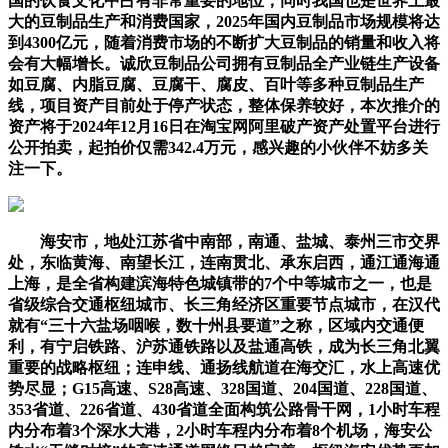
国的饮食文化中占有非常重要的地位，同时我国也是世界上最
大的豆制品生产和消费国家，2025年国内豆制品市场规模将达
到4300亿元，随着消费市场的不断扩大豆制品的销量和收入将
会有大幅增长。诚欣豆制品公司拥有豆制品全产业链生产设备
如豆腐、内脂豆腐、豆腐干、腐皮、百叶等多种豆制品生产
线，项目资产目前处于停产状态，整体保养较好，本次推介的
资产将于2024年12月16日在淘宝网阿里破产资产处置平台进行
公开拍卖，起拍价仅需342.4万元，感兴趣的小伙伴不妨多关
注一下。
海安市，地处江苏省中南部，南通、盐城、泰州三市交界
处，东临黄海、南望长江，连南贯北、承东启西，通江通海通
上海，是全省构建滨海特色城镇带的7个中等城市之一，也是
省级综合交通枢纽城市、长三角经济区重要节点城市，在汉代
就有“三十六盐场咽喉，数十州县要道”之称，区域内交通便
利，有宁启铁路、沪苏通铁路以及盐通高铁，成为长三角北翼
重要的战略枢纽；连申线、通扬线航道在海交汇，水上高速优
势尽显；G15高速、S28高速、328国道、204国道、228国道、
353省道、226省道、430省道全面构筑公路骨干网，1小时车程
内分布着3个深水大港，2小时车程内分布着8个机场，海安公