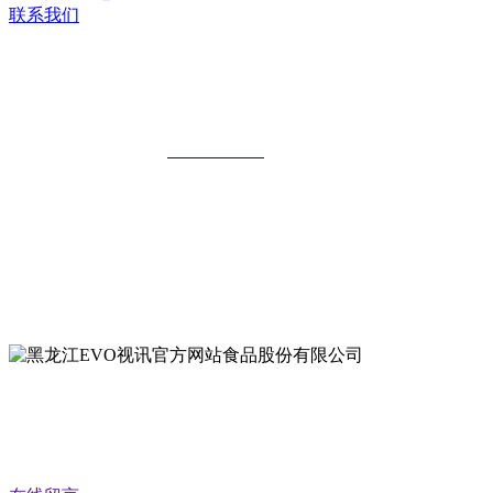
联系我们
黑龙江EVO视讯官方网站食品股份有限
公司
全国统一客服热线：
18903658751
地址：哈尔滨南岗区红旗满族乡科技园区
地址：双城经济技术开发区娃哈哈路6号
地址：黑龙江萝北县宝泉岭二九0公路一号
地址：黑龙江省延寿县工业园区北泰山路5号
公众号二维码