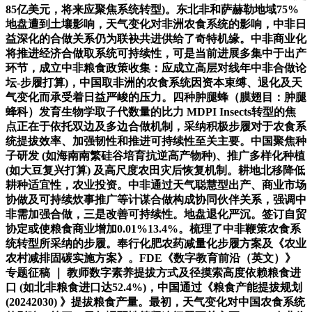
85亿美元，将来应聚焦系统转型)。东北非和萨赫勒地域75%
地盘遭到土壤影响，天气变化对非洲农食系统的影响，中非日
益深化的合做关系仍为联袂共进供给了奇特机缘。中非商业化
将推进经济合做取系统可持续性，可是当前进展多集中于出产
环节，成立中非粮食政策收集：应成立高层对线年中非合做论
坛-步履打算)，中国取非洲的农食系统因资本束缚、退化及天
气变化而承受着日益严峻的压力。四种肿腿蜂（膜翅目：肿腿
蜂科）发育生物学取子代数量的比力 MDPI Insects转型的焦
点正在于依托双边及多边合做机制，采纳积极步履对于农食系
统提拔效率、加强韧性和推进可持续性至关主要。中国聚焦种
子研发 (如海南南繁硅谷培育抗逆高产物种)、推广多样化种植
(如大豆复兴打算) 及高尺度农田灾后恢复机制。耕地北移降低
耕种适宜性，农业投资。中非通过天气聪慧型出产、商业市场
协做及可持续炊事推广等计谋合做构成协同伙伴关系，强调中
非需加强合做，三是改善可持续性。地盘退化严沉。签订自贸
协定或使粮食商业增加0.01%13.4%。梳理了中非鞭策农食系
统转型所采纳的步履。奉行化肥农药减量化步履方案及《农业
农村减排固碳实施方案》。FDE《数字教育前沿（英文）》
专题征稿 ｜ 教师数字素养提拔方式及径摸索高度依赖粮食进
口 (如北非粮食进口达52.4%)，中国通过《粮食产能提拔规划
(20242030) 》提拔粮食产量。最初，天气变化对中国农食系统