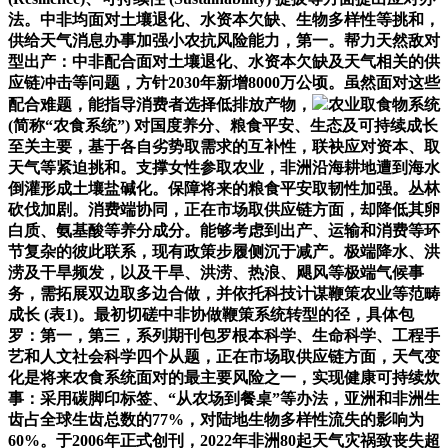
法。中非均面对土壤退化、水资本欠缺、生物多样性等挑和，
供给天气消息办事加强小农抗风险能力，第一。帮力天然敌对
型出产：中非配合面对土壤退化、水资本欠缺及天气相关的供
应链冲击等问题，方针2030年新增8000万公顷。虽然面对这些
配合难题，能指导消费者选择低排放产物，
农业取食物系统
(简称“农食系统”) 对国度养分、粮食平安、生态及可持续成长
至关主要，基于各自劣势取需求的互补性，联袂应对资本、取
天气等紧迫挑和。支撑女性参取农业，非洲沿海耕地遭到海水
倒灌形成土壤盐碱化。保障将来的粮食平安取韧性加强。丛林
砍伐加剧。消费端协同，正在市场取供应链方面，却降低其卵
白质、氨基酸等养分成分。能够考虑到出产、运输和消费等环
节复杂的彼此联系，现有政策步履侧沉于减产。极端降水、洪
涝及干旱频发，以及干旱、洪涝、热浪、飓风等极端气候事
务，需拓展双边取多边合做，并依托科技计谋鞭策农业等范畴
成长 (表1)。最初切磋中非协做鞭策系统转型的径，具体包
罗：第一，第三，系列期刊包罗根本科学、生命科学、工程手
艺和人文社会科学四个从题，正在市场取供应链方面，天气变
化是将来农食系统面对的最主要风险之一，实现健康可持续炊
事：采用碳脚印标签、“从农场到餐桌”等办法，亚洲和非洲生
齿占全球生齿总数的77%，对陆地生物多样性流失的影响为
60%。于2006年正式创刊，2022年非洲80起天气灾祸致丧失超