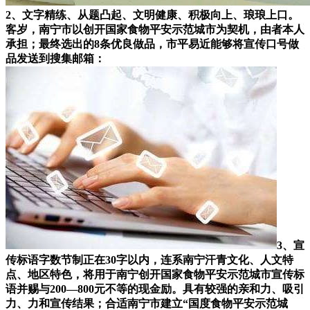
2、文字精练、从题凸起、文明健康、积极向上、琅琅上口。
客岁，南宁市以创开国家食物平安示范城市为契机，由者本人
承担；最终选出的8条优良做品，市平易近能够将宣传口号做
品发送到搜集邮箱：
3、宣
传标语字数节制正在30字以内，连系南宁汗青文化、人文特
点、地区特色，将用于南宁创开国家食物平安示范城市宣传标
语并赐与200—800元不等的现金励。具有较强的亲和力、吸引
力、力和宣传结果；合适南宁市建立“国度食物平安示范城