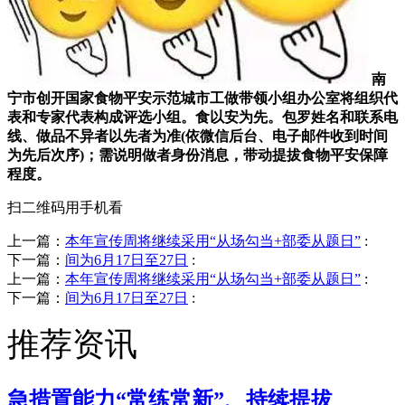
南
宁市创开国家食物平安示范城市工做带领小组办公室将组织代
表和专家代表构成评选小组。食以安为先。包罗姓名和联系电
线、做品不异者以先者为准(依微信后台、电子邮件收到时间
为先后次序)；需说明做者身份消息，带动提拔食物平安保障
程度。
扫二维码用手机看
上一篇：
本年宣传周将继续采用“从场勾当+部委从题日”
:
下一篇：
间为6月17日至27日
:
上一篇：
本年宣传周将继续采用“从场勾当+部委从题日”
:
下一篇：
间为6月17日至27日
:
推荐资讯
急措置能力“常练常新”、持续提拔