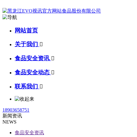
网站首页
关于我们

食品安全资讯

食品安全动态

联系我们

18903658751
新闻资讯
NEWS
食品安全资讯