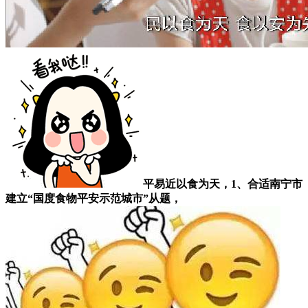
平易近以食为天，1、合适南宁市
建立“国度食物平安示范城市”从题，