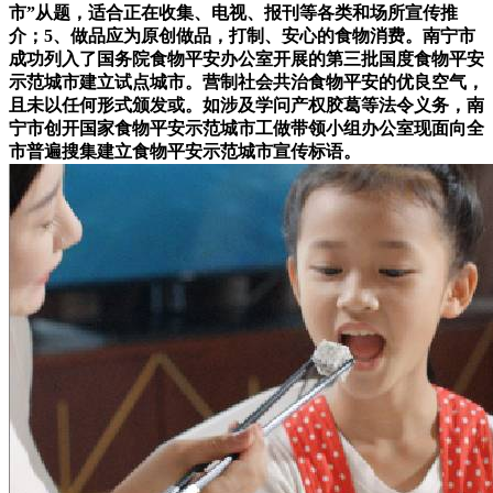
市”从题，适合正在收集、电视、报刊等各类和场所宣传推
介；5、做品应为原创做品，打制、安心的食物消费。南宁市
成功列入了国务院食物平安办公室开展的第三批国度食物平安
示范城市建立试点城市。营制社会共治食物平安的优良空气，
且未以任何形式颁发或。如涉及学问产权胶葛等法令义务，南
宁市创开国家食物平安示范城市工做带领小组办公室现面向全
市普遍搜集建立食物平安示范城市宣传标语。