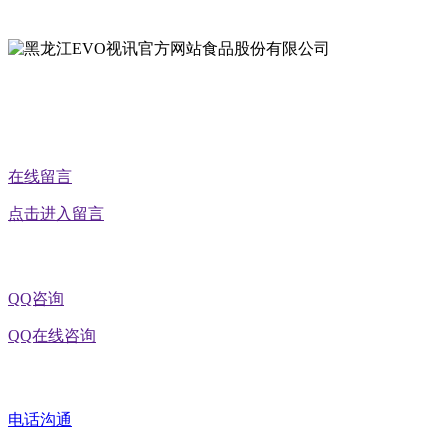
地址：黑龙江省延寿县工业园区北泰山路5号
公众号二维码
在线留言
点击进入留言
QQ咨询
QQ在线咨询
电话沟通