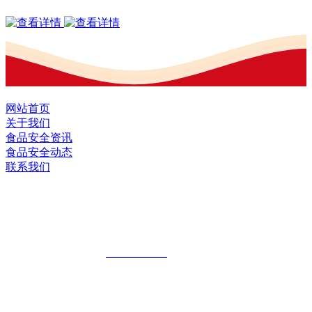
网站首页
关于我们
食品安全资讯
食品安全动态
联系我们
黑龙江EVO视讯官方网站食品股份有限
公司
全国统一客服热线：
18903658751
地址：哈尔滨南岗区红旗满族乡科技园区
地址：双城经济技术开发区娃哈哈路6号