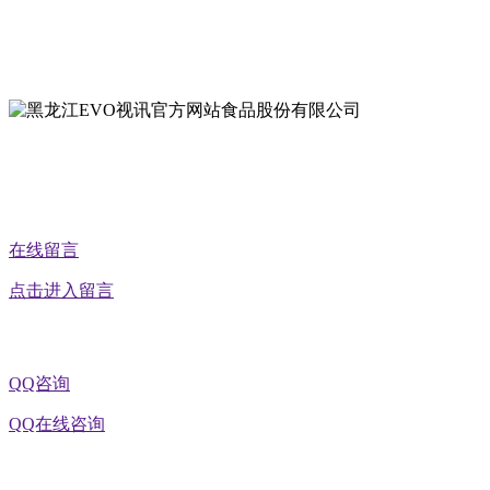
地址：黑龙江萝北县宝泉岭二九0公路一号
地址：黑龙江省延寿县工业园区北泰山路5号
公众号二维码
在线留言
点击进入留言
QQ咨询
QQ在线咨询