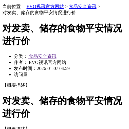
当前位置：
EVO视讯官方网站
>
食品安全资讯
>
对发卖、储存的食物平安情况进行价
对发卖、储存的食物平安情况
进行价
分类：
食品安全资讯
作者： EVO视讯官方网站
发布时间：
2026-01-07 04:59
访问量：
【概要描述】
对发卖、储存的食物平安情况
进行价
【概要描述】