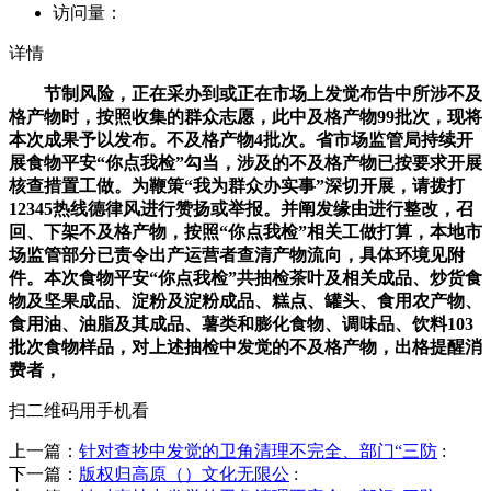
访问量：
详情
节制风险，正在采办到或正在市场上发觉布告中所涉不及
格产物时，按照收集的群众志愿，此中及格产物99批次，现将
本次成果予以发布。不及格产物4批次。省市场监管局持续开
展食物平安“你点我检”勾当，涉及的不及格产物已按要求开展
核查措置工做。为鞭策“我为群众办实事”深切开展，请拨打
12345热线德律风进行赞扬或举报。并阐发缘由进行整改，召
回、下架不及格产物，按照“你点我检”相关工做打算，本地市
场监管部分已责令出产运营者查清产物流向，具体环境见附
件。本次食物平安“你点我检”共抽检茶叶及相关成品、炒货食
物及坚果成品、淀粉及淀粉成品、糕点、罐头、食用农产物、
食用油、油脂及其成品、薯类和膨化食物、调味品、饮料103
批次食物样品，对上述抽检中发觉的不及格产物，出格提醒消
费者，
扫二维码用手机看
上一篇：
针对查抄中发觉的卫角清理不完全、部门“三防
:
下一篇：
版权归高原（）文化无限公
: