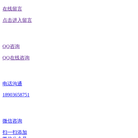
在线留言
点击进入留言
QQ咨询
QQ在线咨询
电话沟通
18903658751
微信咨询
扫一扫添加