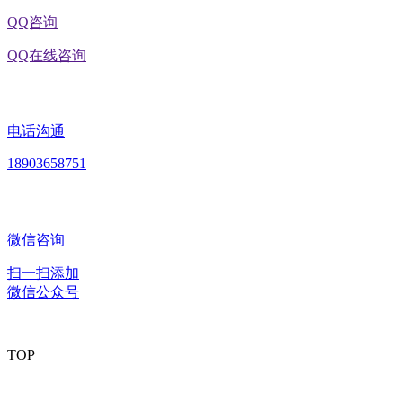
QQ咨询
QQ在线咨询
电话沟通
18903658751
微信咨询
扫一扫添加
微信公众号
TOP
版权所有：黑龙江EVO视讯官方网站食品股份有限公司 Copyright © 2020 All