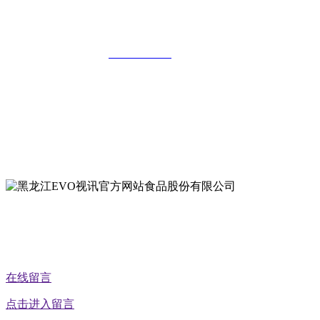
公司
全国统一客服热线：
18903658751
地址：哈尔滨南岗区红旗满族乡科技园区
地址：双城经济技术开发区娃哈哈路6号
地址：黑龙江萝北县宝泉岭二九0公路一号
地址：黑龙江省延寿县工业园区北泰山路5号
公众号二维码
在线留言
点击进入留言