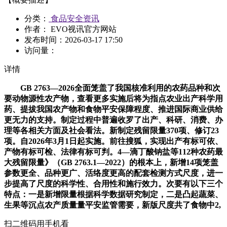
分类：
食品安全资讯
作者： EVO视讯官方网站
发布时间：
2026-03-17 17:50
访问量：
详情
GB 2763—2026全面笼盖了我国核准利用的农药品种和次
要动物源性农产物，查看更多实施后将为指点农业出产科学用
药、提拔我国农产物和食物平安保障程度、推进国际商业供给
更无力的支持。制定过程中普遍收罗了出产、科研、消费、办
理等各相关方面及社会看法。新制定残留限量370项、修订23
项。自2026年3月1日起实施。前往搜狐，实现出产有标可依、
产物有标可检、法律有标可判。4—滴丁酸钠盐等112种农药最
大残留限量》（GB 2763.1—2022）的根本上，新增14项笼盖
参数更全、品种更广、活络度更高的配套检测方式尺度，进一
步提高了尺度的科学性、合用性和施行效力。次要有以下三个
特点：一是新增限量根据科学数据研究制定，二是凸起蔬菜、
生果等沉点农产质量量平安监管需要，新版尺度共了食物中2,
扫二维码用手机看