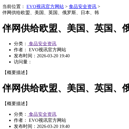
当前位置：
EVO视讯官方网站
>
食品安全资讯
>
伴网供给欧盟、美国、英国、俄罗斯、日本、韩
伴网供给欧盟、美国、英国、
分类：
食品安全资讯
作者： EVO视讯官方网站
发布时间：
2026-03-20 19:40
访问量：
【概要描述】
伴网供给欧盟、美国、英国、
【概要描述】
分类：
食品安全资讯
作者： EVO视讯官方网站
发布时间：
2026-03-20 19:40