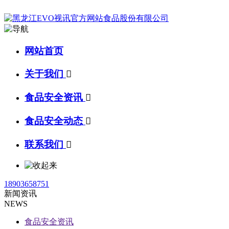
网站首页
关于我们

食品安全资讯

食品安全动态

联系我们

18903658751
新闻资讯
NEWS
食品安全资讯