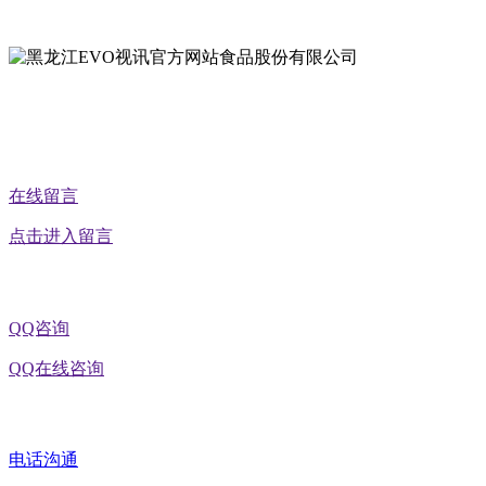
地址：黑龙江省延寿县工业园区北泰山路5号
在线留言
点击进入留言
QQ咨询
QQ在线咨询
电话沟通