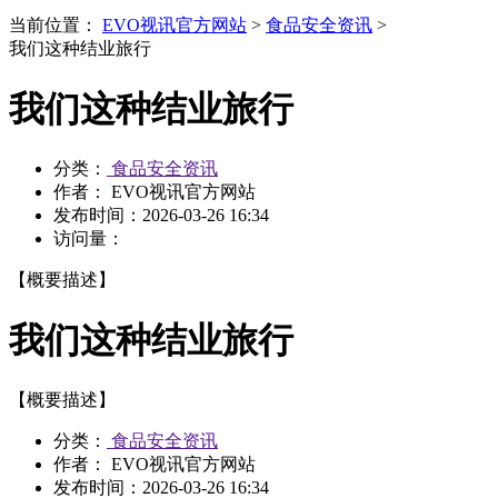
当前位置：
EVO视讯官方网站
>
食品安全资讯
>
我们这种结业旅行
我们这种结业旅行
分类：
食品安全资讯
作者： EVO视讯官方网站
发布时间：
2026-03-26 16:34
访问量：
【概要描述】
我们这种结业旅行
【概要描述】
分类：
食品安全资讯
作者： EVO视讯官方网站
发布时间：
2026-03-26 16:34