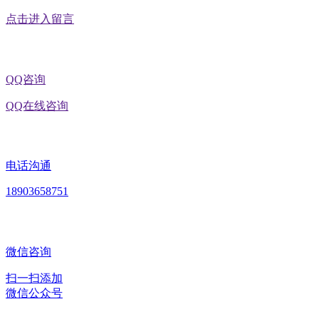
点击进入留言
QQ咨询
QQ在线咨询
电话沟通
18903658751
微信咨询
扫一扫添加
微信公众号