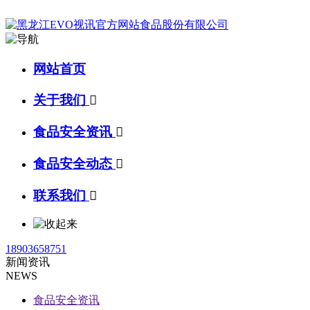
网站首页
关于我们

食品安全资讯

食品安全动态

联系我们

18903658751
新闻资讯
NEWS
食品安全资讯