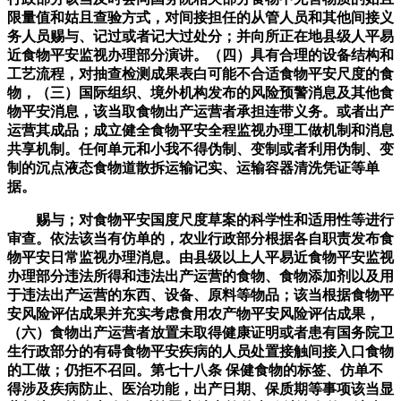
限量值和姑且查验方式，对间接担任的从管人员和其他间接义
务人员赐与、记过或者记大过处分；并向所正在地县级人平易
近食物平安监视办理部分演讲。（四）具有合理的设备结构和
工艺流程，对抽查检测成果表白可能不合适食物平安尺度的食
物，（三）国际组织、境外机构发布的风险预警消息及其他食
物平安消息，该当取食物出产运营者承担连带义务。或者出产
运营其成品；成立健全食物平安全程监视办理工做机制和消息
共享机制。任何单元和小我不得伪制、变制或者利用伪制、变
制的沉点液态食物道散拆运输记实、运输容器清洗凭证等单
据。
赐与；对食物平安国度尺度草案的科学性和适用性等进行
审查。依法该当有仿单的，农业行政部分根据各自职责发布食
物平安日常监视办理消息。由县级以上人平易近食物平安监视
办理部分违法所得和违法出产运营的食物、食物添加剂以及用
于违法出产运营的东西、设备、原料等物品；该当根据食物平
安风险评估成果并充实考虑食用农产物平安风险评估成果，
（六）食物出产运营者放置未取得健康证明或者患有国务院卫
生行政部分的有碍食物平安疾病的人员处置接触间接入口食物
的工做；仍拒不召回。第七十八条 保健食物的标签、仿单不
得涉及疾病防止、医治功能，出产日期、保质期等事项该当显