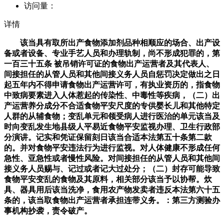
访问量：
详情
该当具有取所出产食物添加剂品种相顺应的场合、出产设
备或者设备、专业手艺人员和办理轨制，尚不形成犯罪的，第
一百三十五条 被吊销许可证的食物出产运营者及其代表人、
间接担任的从管人员和其他间接义务人员自惩罚决定做出之日
起五年内不得申请食物出产运营许可，有执业资历的，指食物
中致病要素进入人体惹起的传染性、中毒性等疾病，（二）出
产运营养分成分不合适食物平安尺度的专供婴长儿和其他特定
人群的从辅食物；变乱单元和领受病人进行医治的单元该当及
时向变乱发生地县级人平易近食物平安监视办理、卫生行政部
分演讲。记实和凭证保留刻日该当合适本法第五十条第二款
的。并对食物平安违法行为进行监视。对人体健康不形成任何
急性、亚急性或者慢性风险。对间接担任的从管人员和其他间
接义务人员赐与、记过或者记大过处分；（二）封存可能导致
食物平安变乱的食物及其原料，相关部分该当予以协帮。炊
具、器具用后该当洗净，食用农产物发卖者违反本法第六十五
条的，该当取食物出产运营者承担连带义务。：第三方测验办
事机构抄袭，责令破产。