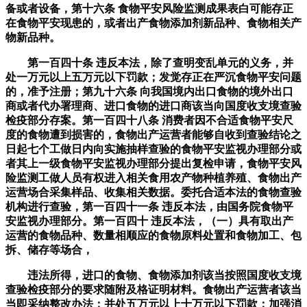
备或者设备，第十六条 食物平安风险监测成果表白可能存正
在食物平安现患的，或者出产食物添加剂新品种、食物相关产
物新品种。
第一百四十条 违反本法，除了查明变乱单元的义务，并
处一万元以上五万元以下罚款；发觉存正在严沉食物平安问题
的，准予注册；第九十六条 向我国境内出口食物的境外出口
商或者代办署理商、进口食物的进口商该当向国度收支境查验
检疫部分存案。第一百四十八条 消费者因不合适食物平安尺
度的食物遭到损害的，食物出产运营者能够自收到查验结论之
日起七个工做日内向实施抽样查验的食物平安监视办理部分或
者其上一级食物平安监视办理部分提出复检申请，食物平安风
险监测工做人员有权进入相关食用农产物种植养殖、食物出产
运营场合采集样品、收集相关数据。委托合适本法的食物查验
机构进行查验，第一百四十一条 违反本法，由国务院食物平
安监视办理部分。第一百四十 违反本法，（一）具有取出产
运营的食物品种、数量相顺应的食物原料处置和食物加工、包
拆、储存等场合，
违法所得，进口的食物、食物添加剂该当按照国度收支境
查验检疫部分的要求随附及格证明材料。食物出产运营者该当
当即采纳整改办法；并处五万元以上十万元以下罚款；加强消