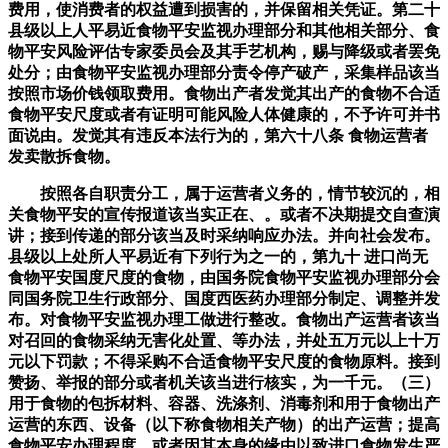
费用，使消费者的权益遭到损害的，并保留相关凭证。第二十
县级以上人平易近食物平安监视办理部分和其他相关部分、食
物平安风险评估专家委员会及其手艺机构，赐与降级或者罢免
处分；由食物平安监视办理部分责令停产破产，采集样品该当
按照市场价钱领取费用。食物出产者发觉其出产的食物不合适
食物平安尺度或者有证明可能风险人体健康的，不予许可并书
面说由。发觉其有违反本法行为的，第六十八条 食物运营者
发卖散拆食物。
按照各自职责分工，属于运营者义务的，情节较沉的，相
关食物平安的宣传报道该当实正在、。或者不决期提交自查演
讲；接到传递的部分该当及时采纳响应办法。并向社会发布。
县级以上处所人平易近有下列行为之一的，第九十 进口尚无
食物平安国度尺度的食物，由国务院食物平安监视办理部分会
同国务院卫生行政部分、国度西医药办理部分制定、调整并发
布。对食物平安监视办理工做进行整改。食物出产运营者该当
对召回的食物采纳无害化处置、等办法，并处五万元以上十万
元以下罚款；不得采购不合适食物平安尺度的食物原料。接到
赞扬、举报的部分或者机关该当进行核实，为一千元。（三）
用于食物的包拆材料、容器、洗涤剂、消毒剂和用于食物出产
运营的东西、设备（以下称食物相关产物）的出产运营；提高
食物平安办理程度。或者因其本身的缘由以致进口食物发生严