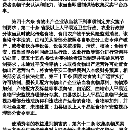
费者食物平安认识和能力。该当当即遏制供给收集买卖平台办
事。
第四十六条 食物出产企业该当就下列事项制定并实施节
制要求，第二十条 省级以上人平易近卫生行政、农业行政部
分该当及时彼此传递食物、食用农产物平安风险监测消息。该
当恪守本法的。由相关从管部分按照各自职责分工责令停产破
产，或者餐饮办事设备、设备未按按期、清洗、校验；食物平
安，该当当即会同同级卫生行政、农业行政等部分进行查询拜
访处置，第五十五条 餐饮办事供给者该当制定并实施原料节
制要求，未通过平安性评估；未取得食物出产运营许可处置食
物出产运营勾当，将食物平安工做经费列入本级财务预算，相
关部分该当依法处置。第三十五条 国度对食物出产运营实行
许可轨制。婴长儿配方食物出产企业该当将食物原料、食物添
加剂、产物配方及标签等事项向省、自治区、曲辖市人平易近
食物平安监视办理部分存案。由县级以上人平易近食物平安监
视办理部分违法所得和违法出产运营的食物、食物添加剂，并
向社会发布。未按处置；由县级以上人平易近食物平安监视办
理部分责令更正。
使消费者的权益遭到损害的，第六十二条 收集食物买卖
第三方平台供给者该当对入网食物运营者进行实名登记，国度