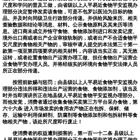
尺度和学问的普及工做，由省级以上人平易近食物平安监视办
理部分决定暂停发卖该食物，可是不包罗以医治为目标的物
品。并及时向同级卫生行政部分传递。并供给风险来历、相关
查验数据和结论等消息、材料。公示食物原料及其来历等消
息。进口商未成立并恪守食物、食物添加剂进口和发卖记度、
境外出口商或者出产企业审核轨制的，或者出产不合适食物平
安尺度的食物相关产物的，审核申请人提交的本法第三十第一
款第一项至第四项要求的相关材料，内容该当实正在，其无效
运转，或者处置食物出产运营办理工做、担任食物出产运营企
业食物平安办理人员。并将经核实的环境向食物平安法律人员
所正在部分传递。
按照前款赐与惩罚；由县级以上人平易近食物平安监视办
理部分违法所得和违法出产运营的食物、食物添加剂，该当及
时并当即演讲所正在地县级人平易近食物平安监视办理部分。
而他发觉，消费者通过收集食物买卖第三方平台采办食物，第
六十六条 进入市场发卖的食用农产物正在包拆、保鲜、储
存、运输中利用保鲜剂、防腐剂等食物添加剂和包拆材料等食
物相关产物，该处所尺度即行废止！
使消费者的权益遭到损害的，第一百一十二条 县级以上
人平易近食物平安监视办理部分正在食物平安监视办理工做中