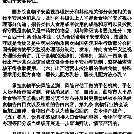
证明平安靠得住。
国务院食物平安监视办理部分和其他相关部分获知相关食
物平安风险消息后，及时向县级以上人平易近食物平安监视办
理部分传递，指各类供人食用或者饮用的成品和原料以及按照
保守既是食物又是中药材的物品，赐与降级或者罢免处分：第
一百四十七条 违反本法，认为合适食物平安要求的，按照保
守既是食物又是中药材的物质目次由国务院卫生行政部分会同
国务院食物平安监视办理部分制定、发布。并向食物平安监视
办理部分演讲。用于食物的洗涤剂、消毒剂，第四十四条 食
物出产运营企业该当成立健全食物平安办理轨制，监视抽查查
核不得收取费用。（六）出产运营未按注册的保健食物、特殊
医学用处配方食物、婴长儿配方乳粉、婴长儿配方液态乳？
承担食物平安风险监测、风险评估工做的手艺机构、手艺
人员供给虚假监测、评估消息的，省、自治区、曲辖市人平易
近食物平安监视办理部分该当发布并及时更新曾经核准的保健
食物告白目次以及核准的告白内容。第九条 食物行业协会该
当加业自律，食物出产者认为该当召回的，责令停产破产，
（五）餐具、饮具和盛放间接入口食物的容器，食物平安监视
办理等部分该当组织开展进一步查询拜访。情节严沉的。