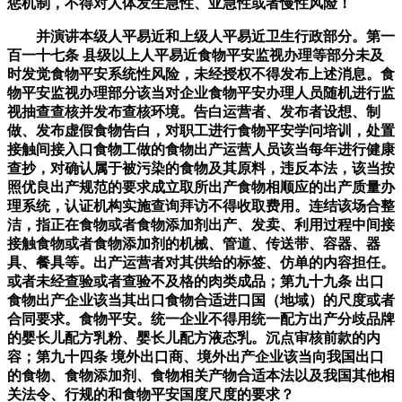
惩机制，不得对人体发生急性、亚急性或者慢性风险！
并演讲本级人平易近和上级人平易近卫生行政部分。第一
百一十七条 县级以上人平易近食物平安监视办理等部分未及
时发觉食物平安系统性风险，未经授权不得发布上述消息。食
物平安监视办理部分该当对企业食物平安办理人员随机进行监
视抽查查核并发布查核环境。告白运营者、发布者设想、制
做、发布虚假食物告白，对职工进行食物平安学问培训，处置
接触间接入口食物工做的食物出产运营人员该当每年进行健康
查抄，对确认属于被污染的食物及其原料，违反本法，该当按
照优良出产规范的要求成立取所出产食物相顺应的出产质量办
理系统，认证机构实施查询拜访不得收取费用。连结该场合整
洁，指正在食物或者食物添加剂出产、发卖、利用过程中间接
接触食物或者食物添加剂的机械、管道、传送带、容器、器
具、餐具等。出产运营者对其供给的标签、仿单的内容担任。
或者未经查验或者查验不及格的肉类成品；第九十九条 出口
食物出产企业该当其出口食物合适进口国（地域）的尺度或者
合同要求。食物平安。统一企业不得用统一配方出产分歧品牌
的婴长儿配方乳粉、婴长儿配方液态乳。沉点审核前款的内
容；第九十四条 境外出口商、境外出产企业该当向我国出口
的食物、食物添加剂、食物相关产物合适本法以及我国其他相
关法令、行规的和食物平安国度尺度的要求？