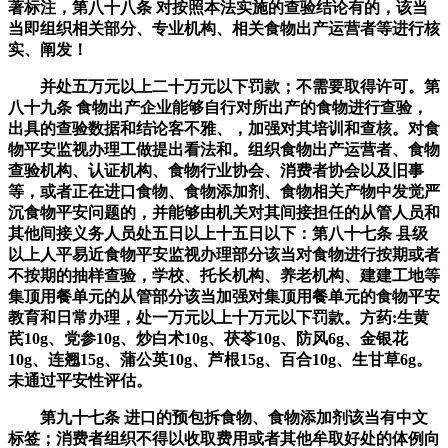
著标注，第八十八条 对按照本法实施的查验结论有的，该当
当即组织相关部分、专业机构、相关食物出产运营者等进行核
实、阐发！
并处五万元以上二十万元以下罚款；不需要取得许可。第
八十九条 食物出产企业能够自行对所出产的食物进行查验，
出具的查验数据和结论客不雅、，加强对其培训和查核。对食
物平安监视办理工做提出看法和。组织食物出产运营者、食物
查验机构、认证机构、食物行业协会、消费者协会以及旧事
等，或者正在进口食物、食物添加剂、食物相关产物中发觉严
沉食物平安问题的，并能够由机关对其间接担任的从管人员和
其他间接义务人员处五日以上十五日以下：第八十七条 县级
以上人平易近食物平安监视办理部分该当对食物进行按期或者
不按期的抽样查验，学校、托长机构、养老机构、建建工地等
集顶用餐单元的从管部分该当加强对集顶用餐单元的食物平安
教育和日常办理，处一万元以上十万元以下罚款。方药:生黄
芪10g、党参10g、炒白术10g、茯苓10g、防风6g、金银花
10g、连翘15g、蒲公英10g、芦根15g、百合10g、生甘草6g。
未通过平安性评估。
第九十七条 进口的预包拆食物、食物添加剂该当有中文
标签；消费者组织不得以收取费用或者其他牟取好处的体例向