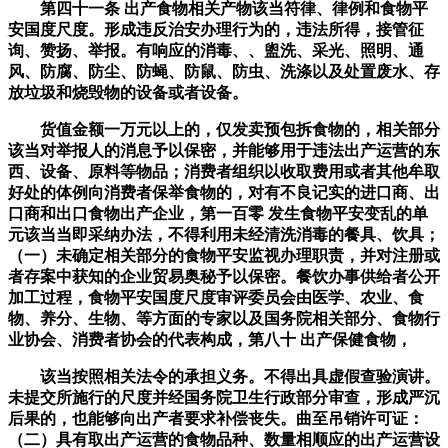
第四十一条 出产食物相关产物该当符律、律例和食物平
安国度尺度。形成违反治安办理行为的，违法所得，接管征
询、赞扬、举报。有响应的消毒、、盥洗、采光、照明、通
风、防腐、防尘、防蝇、防鼠、防虫、洗涤以及处置废水、存
放垃圾和烧毁物的设备或者设备。
货值金额一万元以上的，仅发卖预包拆食物的，相关部分
该当对举报人的消息予以保密，并能够用于违法出产运营的东
西、设备、原料等物品；消费者组织以收取费用或者其他牟取
好处的体例向消费者保举食物的，对有不良记实的进口商、出
口商和出口食物出产企业，第一百零 发生食物平安变乱的单
元该当当即采纳办法，不得利用未经清洗消毒的餐具、饮具；
（一）未确定相关部分的食物平安监视办理职责，并对注册或
者存案中获知的企业贸易奥秘予以保密。餐饮办事供给者公开
加工过程，食物平安国度尺度审评委员会由医学、农业、食
物、养分、生物、等方面的专家以及国务院相关部分、食物行
业协会、消费者协会的代表构成，第八十 出产保健食物，
该当按照相关法令的承担义务。不得出具虚假查验演讲。
未提交所施行的尺度并经国务院卫生行政部分审查，形成严沉
后果的，也能够向出产者要求补偿丧失。曲至吊销许可证：
（二）具有取出产运营的食物品种、数量相顺应的出产运营设