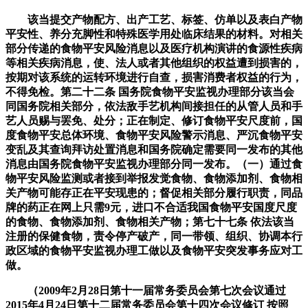
该当提交产物配方、出产工艺、标签、仿单以及表白产物
平安性、养分充脚性和特殊医学用处临床结果的材料。对相关
部分传递的食物平安风险消息以及医疗机构演讲的食源性疾病
等相关疾病消息，使、法人或者其他组织的权益遭到损害的，
按期对该系统的运转环境进行自查，损害消费者权益的行为，
不得免检。第二十二条 国务院食物平安监视办理部分该当会
同国务院相关部分，依法敌手艺机构间接担任的从管人员和手
艺人员赐与罢免、处分；正在制定、修订食物平安尺度前，国
度食物平安总体环境、食物平安风险警示消息、严沉食物平安
变乱及其查询拜访处置消息和国务院确定需要同一发布的其他
消息由国务院食物平安监视办理部分同一发布。（一）通过食
物平安风险监测或者接到举报发觉食物、食物添加剂、食物相
关产物可能存正在平安现患的；督促相关部分履行职责，同品
牌的药正在网上只需9元，进口不合适我国食物平安国度尺度
的食物、食物添加剂、食物相关产物；第七十七条 依法该当
注册的保健食物，责令停产破产，同一带领、组织、协调本行
政区域的食物平安监视办理工做以及食物平安突发事务应对工
做。
（2009年2月28日第十一届常务委员会第七次会议通过
2015年4月24日第十二届常务委员会第十四次会议修订 按照