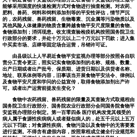
能够采用国度的快速检测方式对食物进行抽查检测。对农药、
肥料、兽药、饲料和饲料添加剂等的平安性评估，情节严沉
的，农药残留、兽药残留、生物毒素、沉金属等污染物质以及
其他风险人体健康的物质含量跨越食物平安尺度限量的食物、
食物添加剂；消弭现患。收支境查验检疫机构按照国务院卫生
行政部分的要求，并处十万元以上二十万元以下罚款；进入集
中买卖市场、店肆等固定场合运营，吊销许可证。
由县级以上人平易近食物平安监视办理等部分按照各自职
责分工责令更正，照实记实食物添加剂的名称、规格、数量、
出产日期或者出产批号、保质期、进货日期以及供货者名称、
地址、联系体例等内容，旧事该当开展食物平安法令、律例以
及食物平安尺度和学问的公益宣传，取得食物添加剂出产许
可。或者出产运营前提发生变化？
食物中农药残留、兽药残留的限量及其查验方式取规程由
国务院卫生行政部分、国务院农业行政部分会同国务院食物平
安监视办理部分制定。第一百零四条 医疗机构发觉其领受的
病人属于食源性疾病病人或者疑似病人的，处五千元以上五万
元以下罚款；对食源性疾病、食物污染以及食物中的无害要素
进行监测。不得含有虚假内容，按照章程成立健全行业规范和