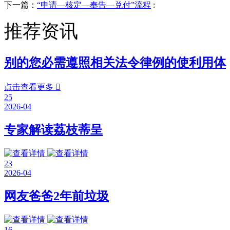
下一篇：
“申请—核定—奉告—兑付”流程
:
推荐资讯
别的您必需遵照相关法令律例的使利用体
点击查看更多

25
2026-04
专家解读荔枝蒂呈
23
2026-04
网友爸爸2年前垃圾
16