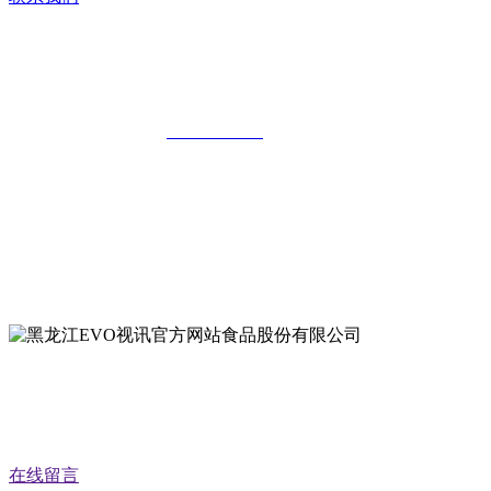
黑龙江EVO视讯官方网站食品股份有限
公司
全国统一客服热线：
18903658751
地址：哈尔滨南岗区红旗满族乡科技园区
地址：双城经济技术开发区娃哈哈路6号
地址：黑龙江萝北县宝泉岭二九0公路一号
地址：黑龙江省延寿县工业园区北泰山路5号
公众号二维码
在线留言