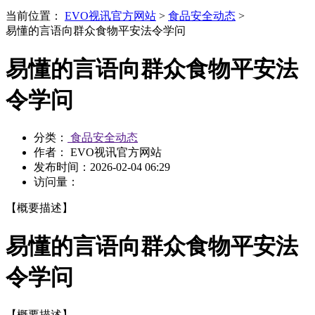
当前位置：
EVO视讯官方网站
>
食品安全动态
>
易懂的言语向群众食物平安法令学问
易懂的言语向群众食物平安法
令学问
分类：
食品安全动态
作者： EVO视讯官方网站
发布时间：
2026-02-04 06:29
访问量：
【概要描述】
易懂的言语向群众食物平安法
令学问
【概要描述】