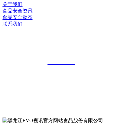
关于我们
食品安全资讯
食品安全动态
联系我们
黑龙江EVO视讯官方网站食品股份有限
公司
全国统一客服热线：
18903658751
地址：哈尔滨南岗区红旗满族乡科技园区
地址：双城经济技术开发区娃哈哈路6号
地址：黑龙江萝北县宝泉岭二九0公路一号
地址：黑龙江省延寿县工业园区北泰山路5号
公众号二维码