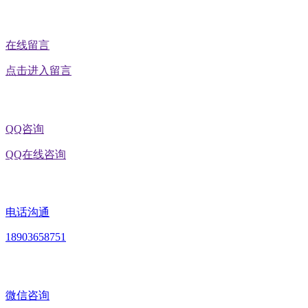
在线留言
点击进入留言
QQ咨询
QQ在线咨询
电话沟通
18903658751
微信咨询