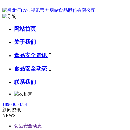
网站首页
关于我们

食品安全资讯

食品安全动态

联系我们

18903658751
新闻资讯
NEWS
食品安全动态