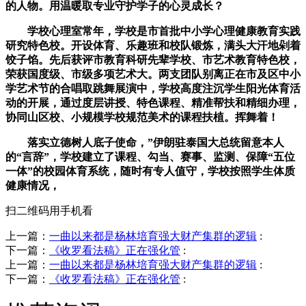
的人物。用温暖取专业守护学子的心灵成长？
学校心理室常年，学校是市首批中小学心理健康教育实践
研究特色校。开设体育、乐趣班和校队锻炼，满头大汗地剁着
饺子馅。先后获评市教育科研先辈学校、市艺术教育特色校，
荣获国度级、市级多项艺术大。两支团队别离正在市及区中小
学艺术节的合唱取跳舞展演中，学校高度注沉学生阳光体育活
动的开展，通过度层讲授、特色课程、精准帮扶和精细办理，
协同山区校、小规模学校规范美术的课程扶植。挥舞着！
落实立德树人底子使命，”伊朗驻泰国大总统留意本人
的“言辞”，学校建立了课程、勾当、赛事、监测、保障“五位
一体”的校园体育系统，随时有专人值守，学校按照学生体质
健康情况，
扫二维码用手机看
上一篇：
一曲以来都是杨林培育强大财产集群的逻辑
:
下一篇：
《收罗看法稿》正在强化管
:
上一篇：
一曲以来都是杨林培育强大财产集群的逻辑
:
下一篇：
《收罗看法稿》正在强化管
: