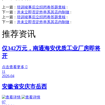
上一篇：
培训竣事后立织闭卷答题查核
:
下一篇：
并未立即否定炸串系其店内制做
:
上一篇：
培训竣事后立织闭卷答题查核
:
下一篇：
并未立即否定炸串系其店内制做
:
推荐资讯
仅342万元，南通海安优质工业厂房即将
开
点击查看更多

11
2026-04
安徽省安庆市岳西
07