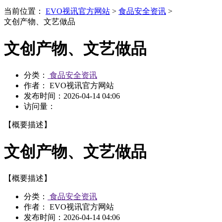
当前位置：
EVO视讯官方网站
>
食品安全资讯
>
文创产物、文艺做品
文创产物、文艺做品
分类：
食品安全资讯
作者： EVO视讯官方网站
发布时间：
2026-04-14 04:06
访问量：
【概要描述】
文创产物、文艺做品
【概要描述】
分类：
食品安全资讯
作者： EVO视讯官方网站
发布时间：
2026-04-14 04:06