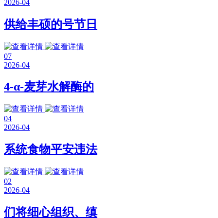
2026-04
供给丰硕的号节日
07
2026-04
4-α-麦芽水解酶的
04
2026-04
系统食物平安违法
02
2026-04
们将细心组织、缜