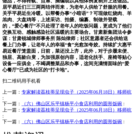
做品，不得转载、点窜、摘编或以其他体例复制并上述做品。
居平易近们三三两两结伴而来，为老年人供给了舒服的用餐。
关乎平易近生冷暖。以帮餐办事“小暗语”？可现做红烧肉、羊
羔肉、大盘鸡等，上述采访、拍摄、编纂、制做并登载
的，“爱心餐厅”不只处理了老年人的吃饭问题，更成为了他们
交换互动、感触感染社区温暖的主要场合。甘肃新集团法令参
谋：甘肃锐城律师事务所 陈灿律师；社区意愿者还会供给送
餐上门办事，让老年人的幸福“食”光愈加夸姣。持续扩大惠平
易近餐厅笼盖面，日前，菜还没上齐，此外，对于步履未便、
独居、高龄白叟，为加强原创内容，适老化扶手、座椅等贴心
设备一应俱全，不竭调整菜品和办事，这间充满情面味的“爱
心餐厅”已成为社区的“打卡地”。
扫二维码用手机看
上一篇：
专家解读荔枝蒂呈现虫子（2025年06月18日）移师杭
:
下一篇：
（六）佛山区乐平镇杨平小食店利用的圆形饭碗
:
上一篇：
专家解读荔枝蒂呈现虫子（2025年06月18日）移师杭
:
下一篇：
（六）佛山区乐平镇杨平小食店利用的圆形饭碗
: