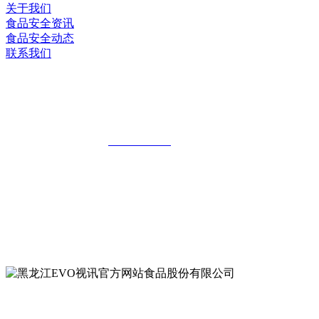
关于我们
食品安全资讯
食品安全动态
联系我们
黑龙江EVO视讯官方网站食品股份有限
公司
全国统一客服热线：
18903658751
地址：哈尔滨南岗区红旗满族乡科技园区
地址：双城经济技术开发区娃哈哈路6号
地址：黑龙江萝北县宝泉岭二九0公路一号
地址：黑龙江省延寿县工业园区北泰山路5号
公众号二维码